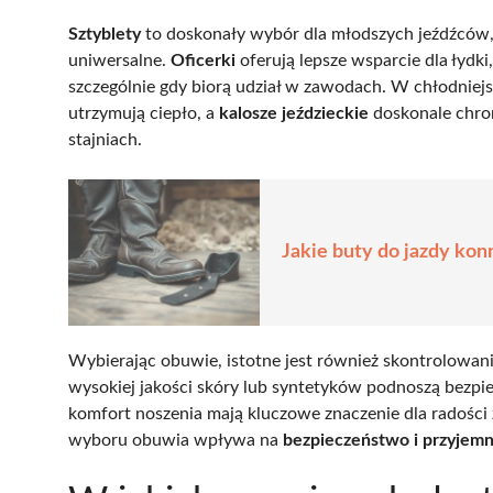
Sztyblety
to doskonały wybór dla młodszych jeźdźców, g
uniwersalne.
Oficerki
oferują lepsze wsparcie dla łydki
szczególnie gdy biorą udział w zawodach. W chłodniej
utrzymują ciepło, a
kalosze jeździeckie
doskonale chron
stajniach.
Jakie buty do jazdy ko
Wybierając obuwie, istotne jest również skontrolowan
wysokiej jakości skóry lub syntetyków podnoszą bezpi
komfort noszenia mają kluczowe znaczenie dla radości 
wyboru obuwia wpływa na
bezpieczeństwo i przyjem