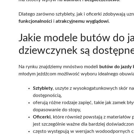
Dlatego zarówno sztyblety, jak i oficerki zdobywają u
funkcjonalności
i
atrakcyjnemu wyglądowi
.
Jakie modele butów do ja
dziewczynek są dostępne
Na rynku znajdziemy mnóstwo modeli
butów do jazdy 
młodym jeźdźcom możliwość wyboru idealnego obuwia.
Sztyblety
, uszyte z wysokogatunkowych skór nat
dostępnością,
oferują różne rodzaje zapięć, takie jak zamek b
dopasowanie do stopy,
Oficerki
, które również powstają z materiałów p
jest szczególnie ważne dla bardziej doświadczo
często występują w wersjach wodoodpornych czy