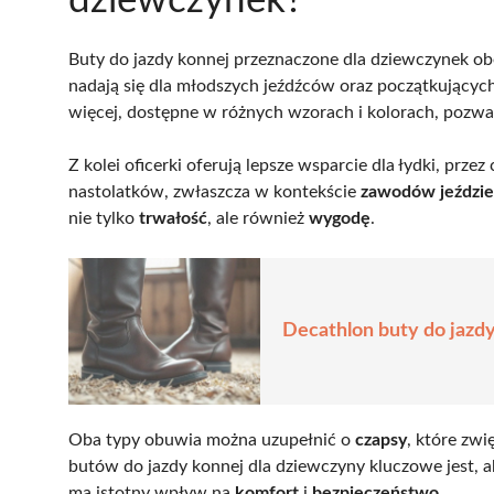
dziewczynek?
Buty do jazdy konnej przeznaczone dla dziewczynek o
nadają się dla młodszych jeźdźców oraz początkujących
więcej, dostępne w różnych wzorach i kolorach, pozwa
Z kolei oficerki oferują lepsze wsparcie dla łydki, przez
nastolatków, zwłaszcza w kontekście
zawodów jeździe
nie tylko
trwałość
, ale również
wygodę
.
Decathlon buty do jazdy
Oba typy obuwia można uzupełnić o
czapsy
, które zwi
butów do jazdy konnej dla dziewczyny kluczowe jest,
ma istotny wpływ na
komfort
i
bezpieczeństwo
.