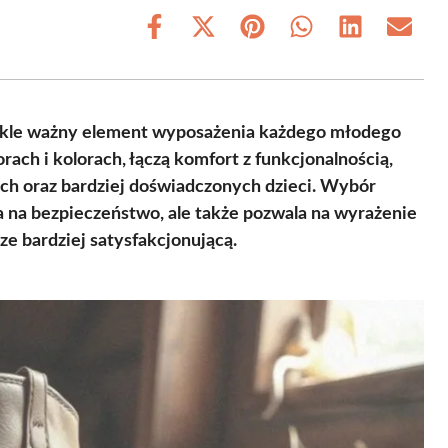
Share
Share
Share
Share
Share
Share
on
on
on
on
on
on
Facebook
X
Pinterest
WhatsApp
LinkedIn
Email
(Twitter)
wykle ważny element wyposażenia każdego młodego
rach i kolorach, łączą komfort z funkcjonalnością,
ch oraz bardziej doświadczonych dzieci. Wybór
na bezpieczeństwo, ale także pozwala na wyrażenie
ze bardziej satysfakcjonującą.