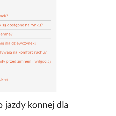
ynek?
k są dostępne na rynku?
ierane?
nej dla dziewczynek?
pływają na komfort ruchu?
iły przed zimnem i wilgocią?
ckie?
o jazdy konnej dla