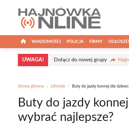
Przejdź
do
treści
WIADOMOŚCI
POLICJA
FIRMY
OGŁOSZE
UWAGA!
Dołącz do nowej grupy
Hajn
Strona główna
/
Lifestyle
/
Buty do jazdy konnej dla dziewc
Buty do jazdy konnej
wybrać najlepsze?