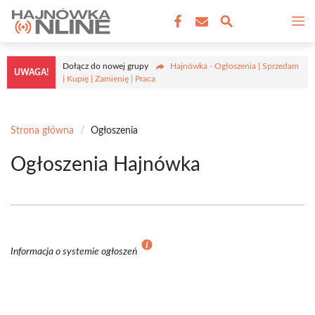
Przejdź
M
do
treści
Dołącz do nowej grupy
Hajnówka - Ogłoszenia | Sprzedam
UWAGA!
| Kupię | Zamienię | Praca
Strona główna
/
Ogłoszenia
Ogłoszenia Hajnówka
Informacja o systemie ogłoszeń