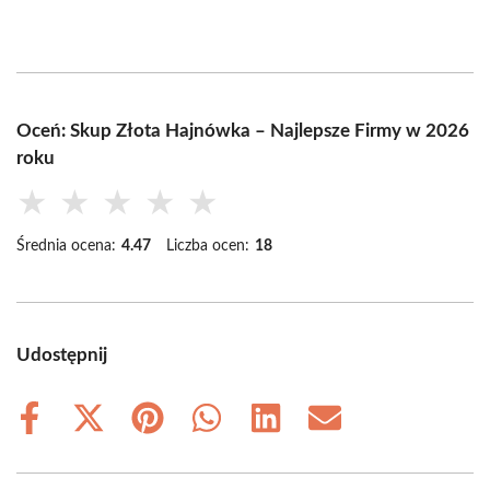
Oceń: Skup Złota Hajnówka – Najlepsze Firmy w 2026
roku
★
★
★
★
★
Średnia ocena:
4.47
Liczba ocen:
18
Udostępnij
Share
Share
Share
Share
Share
Share
on
on
on
on
on
on
Facebook
X
Pinterest
WhatsApp
LinkedIn
Email
(Twitter)