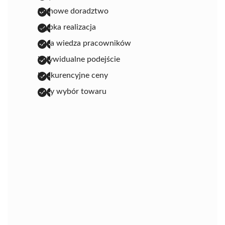
fachowe doradztwo
szybka realizacja
duża wiedza pracowników
indywidualne podejście
konkurencyjne ceny
duży wybór towaru