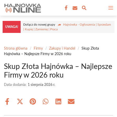
Przejdź
M
do
treści
Dołącz do nowej grupy
Hajnówka - Ogłoszenia | Sprzedam
UWAGA!
| Kupię | Zamienię | Praca
Strona główna
/
Firmy
/
Zakupy i Handel
/
Skup Złota
Hajnówka – Najlepsze Firmy w 2026 roku
Skup Złota Hajnówka – Najlepsze
Firmy w 2026 roku
Data dodania:
1 sierpnia 2026 r.
Share
Share
Share
Share
Share
Share
on
on
on
on
on
on
Facebook
X
Pinterest
WhatsApp
LinkedIn
Email
(Twitter)