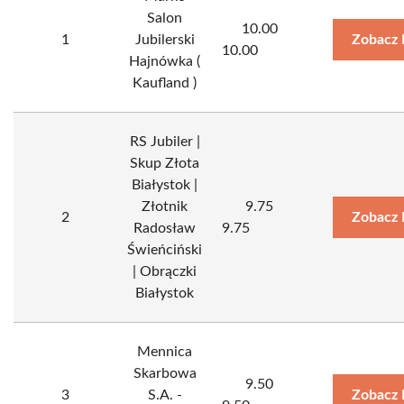
Salon
10.00
1
Jubilerski
Zobacz 
10.00
Hajnówka (
Kaufland )
RS Jubiler |
Skup Złota
Białystok |
Złotnik
9.75
2
Zobacz 
Radosław
9.75
Świeńciński
| Obrączki
Białystok
Mennica
Skarbowa
9.50
3
S.A. -
Zobacz 