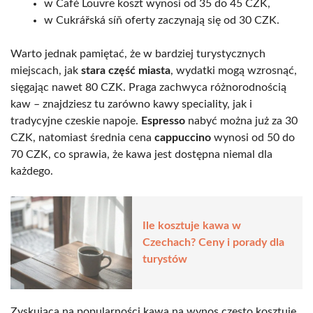
w Café Louvre koszt wynosi od 35 do 45 CZK,
w Cukrářská síň oferty zaczynają się od 30 CZK.
Warto jednak pamiętać, że w bardziej turystycznych
miejscach, jak
stara część miasta
, wydatki mogą wzrosnąć,
sięgając nawet 80 CZK. Praga zachwyca różnorodnością
kaw – znajdziesz tu zarówno kawy speciality, jak i
tradycyjne czeskie napoje.
Espresso
nabyć można już za 30
CZK, natomiast średnia cena
cappuccino
wynosi od 50 do
70 CZK, co sprawia, że kawa jest dostępna niemal dla
każdego.
Ile kosztuje kawa w
Czechach? Ceny i porady dla
turystów
Zyskująca na popularności kawa na wynos często kosztuje