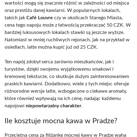
wartości mogą się znacznie różnić w zależności od miejsca
oraz prestiżu danej kawiarni. W popularnych lokalach,
takich jak
Café Louvre
czy w okolicach Starego Miasta,
cena tego napoju może z łatwością przekraczać 50 CZK. W
bardziej luksusowych lokalach stawki są jeszcze wyższe.
Natomiast w mniej ruchliwych rejonach, jak na przykład w
osiedlach, latte można kupić już od 25 CZK.
Ten napój zdobył serca zarówno mieszkańców, jak i
turystów, dzięki swojemu wyjątkowemu smakowi i
kremowej teksturze, co skutkuje dużym zainteresowaniem
praskich kawiarni. Dodatkowo, wiele z tych miejsc oferuje
różnorodne wersje latte, wzbogacone o ciekawe aromaty,
które również wpływają na ich cenę, nadając każdemu
napojowi
niepowtarzalny charakter
.
Ile kosztuje mocna kawa w Pradze?
Przeciętna cena za filiżankę mocnej kawy w Pradze waha