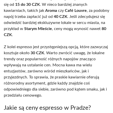
się od
15 do 30 CZK
. W nieco bardziej znanych
kawiarniach, takich jak
Aroma
czy
Café Louvre
, za podobny
napój trzeba zapłacić już od
40 CZK
. Jeśli zdecydujesz się
odwiedzić bardziej ekskluzywne lokale w sercu miasta, na
przykład w
Starym Mieście
, ceny mogą wynosić nawet
80
CZK
.
Z kolei espresso jest przystępniejszą opcją, które zazwyczaj
kosztuje około
30 CZK
. Warto zwrócić uwagę, że lokalne
trendy oraz popularność różnych napojów znacząco
wpływają na ustalanie cen. Mocna kawa ma wielu
entuzjastów, zarówno wśród mieszkańców, jak i
przyjezdnych. To sprawia, że praskie kawiarnie oferują
różnorodny asortyment, gdzie każdy znajdzie coś
odpowiedniego dla siebie, zarówno pod kątem smaku, jak i
przedziału cenowego.
Jakie są ceny espresso w Pradze?