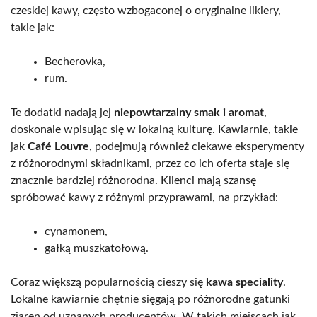
czeskiej kawy, często wzbogaconej o oryginalne likiery,
takie jak:
Becherovka,
rum.
Te dodatki nadają jej
niepowtarzalny smak i aromat
,
doskonale wpisując się w lokalną kulturę. Kawiarnie, takie
jak
Café Louvre
, podejmują również ciekawe eksperymenty
z różnorodnymi składnikami, przez co ich oferta staje się
znacznie bardziej różnorodna. Klienci mają szansę
spróbować kawy z różnymi przyprawami, na przykład:
cynamonem,
gałką muszkatołową.
Coraz większą popularnością cieszy się
kawa speciality
.
Lokalne kawiarnie chętnie sięgają po różnorodne gatunki
ziaren od uznanych producentów. W takich miejscach jak