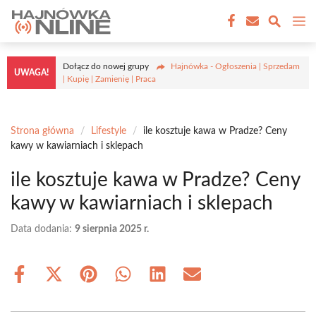
Przejdź
M
do
treści
Dołącz do nowej grupy
Hajnówka - Ogłoszenia | Sprzedam
UWAGA!
| Kupię | Zamienię | Praca
Strona główna
/
Lifestyle
/
ile kosztuje kawa w Pradze? Ceny
kawy w kawiarniach i sklepach
ile kosztuje kawa w Pradze? Ceny
kawy w kawiarniach i sklepach
Data dodania:
9 sierpnia 2025 r.
Share
Share
Share
Share
Share
Share
on
on
on
on
on
on
Facebook
X
Pinterest
WhatsApp
LinkedIn
Email
(Twitter)