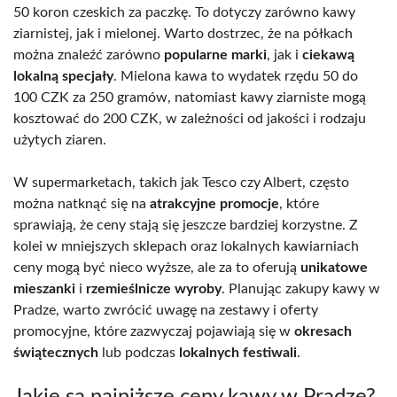
50 koron czeskich za paczkę. To dotyczy zarówno kawy
ziarnistej, jak i mielonej. Warto dostrzec, że na półkach
można znaleźć zarówno
popularne marki
, jak i
ciekawą
lokalną specjały
. Mielona kawa to wydatek rzędu 50 do
100 CZK za 250 gramów, natomiast kawy ziarniste mogą
kosztować do 200 CZK, w zależności od jakości i rodzaju
użytych ziaren.
W supermarketach, takich jak Tesco czy Albert, często
można natknąć się na
atrakcyjne promocje
, które
sprawiają, że ceny stają się jeszcze bardziej korzystne. Z
kolei w mniejszych sklepach oraz lokalnych kawiarniach
ceny mogą być nieco wyższe, ale za to oferują
unikatowe
mieszanki
i
rzemieślnicze wyroby
. Planując zakupy kawy w
Pradze, warto zwrócić uwagę na zestawy i oferty
promocyjne, które zazwyczaj pojawiają się w
okresach
świątecznych
lub podczas
lokalnych festiwali
.
Jakie są najniższe ceny kawy w Pradze?