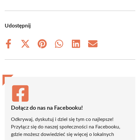
Udostępnij
Share
Share
Share
Share
Share
Share
on
on
on
on
on
on
Facebook
X
Pinterest
WhatsApp
LinkedIn
Email
(Twitter)
Dołącz do nas na Facebooku!
Odkrywaj, dyskutuj i dziel się tym co najlepsze!
Przyłącz się do naszej społeczności na Facebooku,
gdzie możesz dowiedzieć się więcej o lokalnych