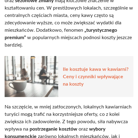
oraz
sezonowe zmiany
mają kluczowe znaczenie w
kształtowaniu cen. W prestiżowych lokalach, szczególnie w
centralnych częściach miasta, ceny kawy często są
zdecydowanie wyższe, co może zwiększać wydatki dla
mieszkańców. Dodatkowo, fenomen
„turystycznego
premium”
w popularnych miejscach podnosi koszty jeszcze
bardziej.
Ile kosztuje kawa w kawiarni?
Ceny i czynniki wpływające
na koszty
Na szczęście, w mniej zatłoczonych, lokalnych kawiarniach
turyści mogą trafić na korzystniejsze oferty, co z kolei
zwiększa ich zadowolenie. Z tego powodu, siła nabywcza
wpływa na
postrzeganie kosztów
oraz
wybory
konsumenckie
zarówno lokalnych mieszkańców, jak i