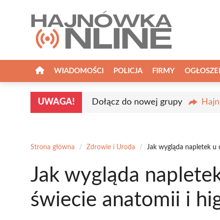
Przejdź
do
treści
WIADOMOŚCI
POLICJA
FIRMY
OGŁOSZE
UWAGA!
Dołącz do nowej grupy
Hajn
Strona główna
/
Zdrowie i Uroda
/
Jak wygląda napletek u d
Jak wygląda napletek
świecie anatomii i hi