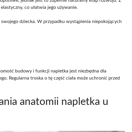
potliwe, jednak jest to zupełnie naturalny etap rozwoju. Z
j elastyczny, co ułatwia jego używanie.
w swojego dziecka. W przypadku wystąpienia niepokojących
ajomość budowy i funkcji napletka jest niezbędna dla
o. Regularna troska o tę część ciała może uchronić przed
ania anatomii napletka u