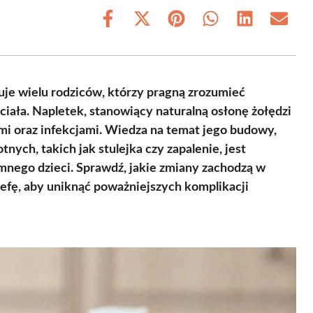
Share
Share
Share
Share
Share
Share
on
on
on
on
on
on
Facebook
X
Pinterest
WhatsApp
LinkedIn
Email
(Twitter)
uje wielu rodziców, którzy pragną zrozumieć
ciała. Napletek, stanowiący naturalną osłonę żołędzi
zami oraz infekcjami. Wiedza na temat jego budowy,
ych, takich jak stulejka czy zapalenie, jest
ymnego dzieci. Sprawdź, jakie zmiany zachodzą w
trefę, aby uniknąć poważniejszych komplikacji