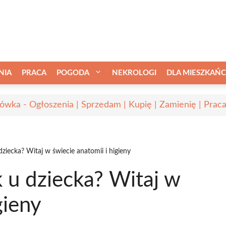
NIA
PRACA
POGODA
NEKROLOGI
DLA MIESZKAŃ
ówka - Ogłoszenia | Sprzedam | Kupię | Zamienię | Prac
ziecka? Witaj w świecie anatomii i higieny
 u dziecka? Witaj w
gieny