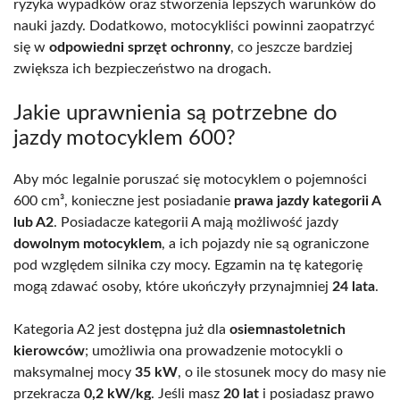
ryzyka wypadków oraz stworzenia lepszych warunków do
nauki jazdy. Dodatkowo, motocykliści powinni zaopatrzyć
się w
odpowiedni sprzęt ochronny
, co jeszcze bardziej
zwiększa ich bezpieczeństwo na drogach.
Jakie uprawnienia są potrzebne do
jazdy motocyklem 600?
Aby móc legalnie poruszać się motocyklem o pojemności
600 cm³, konieczne jest posiadanie
prawa jazdy kategorii A
lub A2
. Posiadacze kategorii A mają możliwość jazdy
dowolnym motocyklem
, a ich pojazdy nie są ograniczone
pod względem silnika czy mocy. Egzamin na tę kategorię
mogą zdawać osoby, które ukończyły przynajmniej
24 lata
.
Kategoria A2 jest dostępna już dla
osiemnastoletnich
kierowców
; umożliwia ona prowadzenie motocykli o
maksymalnej mocy
35 kW
, o ile stosunek mocy do masy nie
przekracza
0,2 kW/kg
. Jeśli masz
20 lat
i posiadasz prawo