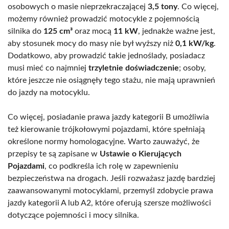
osobowych o masie nieprzekraczającej
3,5 tony
. Co więcej,
możemy również prowadzić motocykle z pojemnością
silnika do
125 cm³
oraz mocą
11 kW
, jednakże ważne jest,
aby stosunek mocy do masy nie był wyższy niż
0,1 kW/kg
.
Dodatkowo, aby prowadzić takie jednoślady, posiadacz
musi mieć co najmniej
trzyletnie doświadczenie
; osoby,
które jeszcze nie osiągnęły tego stażu, nie mają uprawnień
do jazdy na motocyklu.
Co więcej, posiadanie prawa jazdy kategorii B umożliwia
też kierowanie trójkołowymi pojazdami, które spełniają
określone normy homologacyjne. Warto zauważyć, że
przepisy te są zapisane w
Ustawie o Kierujących
Pojazdami
, co podkreśla ich rolę w zapewnieniu
bezpieczeństwa na drogach. Jeśli rozważasz jazdę bardziej
zaawansowanymi motocyklami, przemyśl zdobycie prawa
jazdy kategorii A lub A2, które oferują szersze możliwości
dotyczące pojemności i mocy silnika.