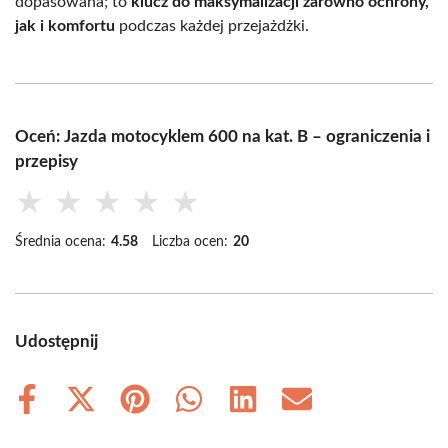
dopasowana; to
klucz do maksymalizacji zarówno ochrony,
jak i komfortu
podczas każdej przejażdżki.
Oceń: Jazda motocyklem 600 na kat. B – ograniczenia i
przepisy
★
★
★
★
★
Średnia ocena:
4.58
Liczba ocen:
20
Udostępnij
Share
Share
Share
Share
Share
Share
on
on
on
on
on
on
Facebook
X
Pinterest
WhatsApp
LinkedIn
Email