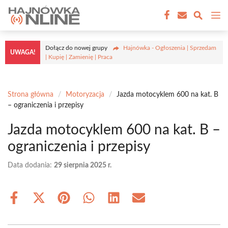
Przejdź
M
do
treści
Dołącz do nowej grupy
Hajnówka - Ogłoszenia | Sprzedam
UWAGA!
| Kupię | Zamienię | Praca
Strona główna
/
Motoryzacja
/
Jazda motocyklem 600 na kat. B
– ograniczenia i przepisy
Jazda motocyklem 600 na kat. B –
ograniczenia i przepisy
Data dodania:
29 sierpnia 2025 r.
Share
Share
Share
Share
Share
Share
on
on
on
on
on
on
Facebook
X
Pinterest
WhatsApp
LinkedIn
Email
(Twitter)