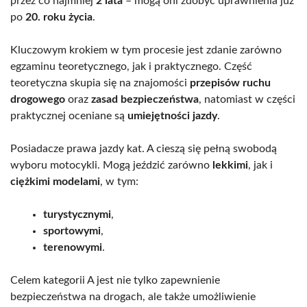
przez co najmniej
2 lata
– mogą oni zdobyć uprawnienia już
po
20. roku życia
.
Kluczowym krokiem w tym procesie jest zdanie zarówno
egzaminu teoretycznego, jak i praktycznego. Część
teoretyczna skupia się na znajomości
przepisów ruchu
drogowego
oraz
zasad bezpieczeństwa
, natomiast w części
praktycznej oceniane są
umiejętności jazdy
.
Posiadacze prawa jazdy kat. A cieszą się pełną swobodą
wyboru motocykli. Mogą jeździć zarówno
lekkimi
, jak i
ciężkimi modelami
, w tym:
turystycznymi
,
sportowymi
,
terenowymi
.
Celem kategorii A jest nie tylko zapewnienie
bezpieczeństwa na drogach, ale także umożliwienie