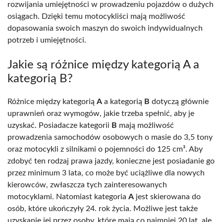
rozwijania umiejętności w prowadzeniu pojazdów o dużych
osiągach. Dzięki temu motocykliści mają możliwość
dopasowania swoich maszyn do swoich indywidualnych
potrzeb i umiejętności.
Jakie są różnice między kategorią A a
kategorią B?
Różnice między kategorią
A
a kategorią
B
dotyczą głównie
uprawnień oraz wymogów, jakie trzeba spełnić, aby je
uzyskać. Posiadacze kategorii
B
mają możliwość
prowadzenia samochodów osobowych o masie do 3,5 tony
oraz motocykli z silnikami o pojemności do 125 cm³. Aby
zdobyć ten rodzaj prawa jazdy, konieczne jest posiadanie go
przez minimum 3 lata, co może być uciążliwe dla nowych
kierowców, zwłaszcza tych zainteresowanych
motocyklami. Natomiast kategoria
A
jest skierowana do
osób, które ukończyły 24. rok życia. Możliwe jest także
uzyskanie jej przez osoby, które mają co najmniej 20 lat, ale