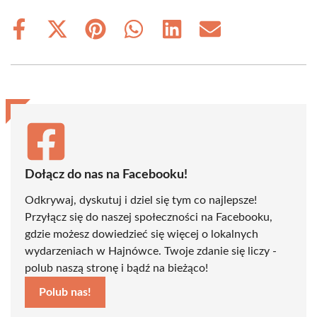
Share
Share
Share
Share
Share
Share
on
on
on
on
on
on
Facebook
X
Pinterest
WhatsApp
LinkedIn
Email
(Twitter)
Dołącz do nas na Facebooku!
Odkrywaj, dyskutuj i dziel się tym co najlepsze!
Przyłącz się do naszej społeczności na Facebooku,
gdzie możesz dowiedzieć się więcej o lokalnych
wydarzeniach w Hajnówce. Twoje zdanie się liczy -
polub naszą stronę i bądź na bieżąco!
Polub nas!