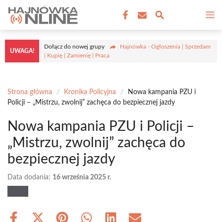
Przejdź
M
do
treści
Dołącz do nowej grupy
Hajnówka - Ogłoszenia | Sprzedam
UWAGA!
| Kupię | Zamienię | Praca
Strona główna
/
Kronika Policyjna
/
Nowa kampania PZU i
Policji – „Mistrzu, zwolnij” zachęca do bezpiecznej jazdy
Nowa kampania PZU i Policji –
„Mistrzu, zwolnij” zachęca do
bezpiecznej jazdy
Data dodania:
16 września 2025 r.
Share
Share
Share
Share
Share
Share