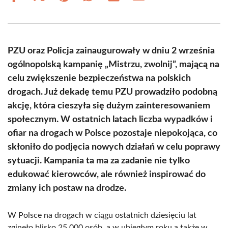
on
on
on
on
on
on
Facebook
X
Pinterest
WhatsApp
LinkedIn
Email
(Twitter)
PZU oraz Policja zainaugurowały w dniu 2 września
ogólnopolską kampanię „Mistrzu, zwolnij”, mającą na
celu zwiększenie bezpieczeństwa na polskich
drogach. Już dekadę temu PZU prowadziło podobną
akcję, która cieszyła się dużym zainteresowaniem
społecznym. W ostatnich latach liczba wypadków i
ofiar na drogach w Polsce pozostaje niepokojąca, co
skłoniło do podjęcia nowych działań w celu poprawy
sytuacji. Kampania ta ma za zadanie nie tylko
edukować kierowców, ale również inspirować do
zmiany ich postaw na drodze.
W Polsce na drogach w ciągu ostatnich dziesięciu lat
zginęło blisko 25 000 osób, a w ubiegłym roku a także w