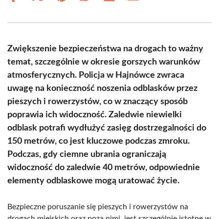
on
on
on
on
on
on
Facebook
X
Pinterest
WhatsApp
LinkedIn
Email
(Twitter)
Zwiększenie bezpieczeństwa na drogach to ważny
temat, szczególnie w okresie gorszych warunków
atmosferycznych. Policja w Hajnówce zwraca
uwagę na konieczność noszenia odblasków przez
pieszych i rowerzystów, co w znaczący sposób
poprawia ich widoczność. Zaledwie niewielki
odblask potrafi wydłużyć zasięg dostrzegalności do
150 metrów, co jest kluczowe podczas zmroku.
Podczas, gdy ciemne ubrania ograniczają
widoczność do zaledwie 40 metrów, odpowiednie
elementy odblaskowe mogą uratować życie.
Bezpieczne poruszanie się pieszych i rowerzystów na
drogach miejskich oraz poza nimi, jest szczególnie istotne w