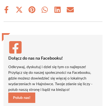
Share
Share
Share
Share
Share
Share
on
on
on
on
on
on
Facebook
X
Pinterest
WhatsApp
LinkedIn
Email
(Twitter)
Dołącz do nas na Facebooku!
Odkrywaj, dyskutuj i dziel się tym co najlepsze!
Przyłącz się do naszej społeczności na Facebooku,
gdzie możesz dowiedzieć się więcej o lokalnych
wydarzeniach w Hajnówce. Twoje zdanie się liczy -
polub naszą stronę i bądź na bieżąco!
Polub nas!