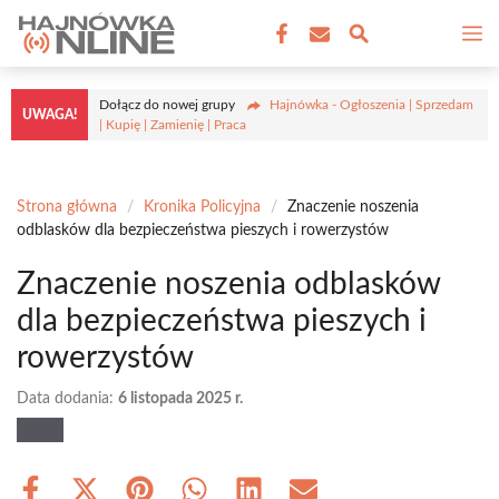
Przejdź
M
do
treści
Dołącz do nowej grupy
Hajnówka - Ogłoszenia | Sprzedam
UWAGA!
| Kupię | Zamienię | Praca
Strona główna
/
Kronika Policyjna
/
Znaczenie noszenia
odblasków dla bezpieczeństwa pieszych i rowerzystów
Znaczenie noszenia odblasków
dla bezpieczeństwa pieszych i
rowerzystów
Data dodania:
6 listopada 2025 r.
Share
Share
Share
Share
Share
Share