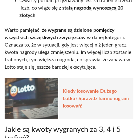
czwarty poziom przyznawany jest za trafienie trzech
liczb, co wiąże się z
stałą nagrodą wynoszącą 20
złotych
.
Warto pamiętać, że
wygrane są dzielone pomiędzy
wszystkich szczęśliwych zwycięzców
w danej kategorii.
Oznacza to, że w sytuacji, gdy jest więcej niż jeden gracz,
kwota nagrody ulega zmniejszeniu. Im więcej liczb zostanie
trafionych, tym większa nagroda, co sprawia, że zabawa w
Lotto staje się jeszcze bardziej ekscytująca.
Kiedy losowanie Dużego
Lotka? Sprawdź harmonogram
losowań!
Jakie są kwoty wygranych za 3, 4 i 5