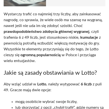
Wystarczy trafić co najmniej trzy liczby, aby zainkasować
nagrodę, co sprawia, że wiele osób ma szansę na wygraną,
nawet jeśli nie uda im się zdobyć szóstki. Choć
prawdopodobieństwo zdobycia głównej wygranej
, czyli
trafienia 6 z 49 liczb, jest stosunkowo niskie,
kumulacje
z
pewnością potrafią wzbudzić większą motywację do gry.
Wszystkie te elementy przyczyniają się do tego, że Lotto
cieszy się
ogromną popularnością
w Polsce i przyciąga
wielu entuzjastów.
Jakie są zasady obstawiania w Lotto?
Aby wziąć udział w
Lotto
, należy wytypować
6 liczb
z puli
49. Gracze mają dwie opcje:
mogą osobiście wybrać swoje liczby,
lub skorzystać z opcji „chybił trafił”, gdzie numery są