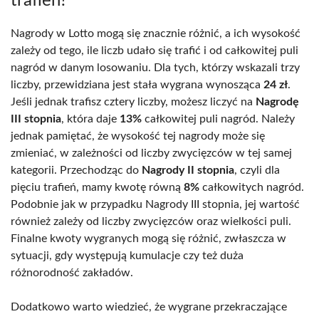
trafień?
Nagrody w Lotto mogą się znacznie różnić, a ich wysokość
zależy od tego, ile liczb udało się trafić i od całkowitej puli
nagród w danym losowaniu. Dla tych, którzy wskazali trzy
liczby, przewidziana jest stała wygrana wynosząca
24 zł
.
Jeśli jednak trafisz cztery liczby, możesz liczyć na
Nagrodę
III stopnia
, która daje
13%
całkowitej puli nagród. Należy
jednak pamiętać, że wysokość tej nagrody może się
zmieniać, w zależności od liczby zwycięzców w tej samej
kategorii. Przechodząc do
Nagrody II stopnia
, czyli dla
pięciu trafień, mamy kwotę równą
8%
całkowitych nagród.
Podobnie jak w przypadku Nagrody III stopnia, jej wartość
również zależy od liczby zwycięzców oraz wielkości puli.
Finalne kwoty wygranych mogą się różnić, zwłaszcza w
sytuacji, gdy występują kumulacje czy też duża
różnorodność zakładów.
Dodatkowo warto wiedzieć, że wygrane przekraczające