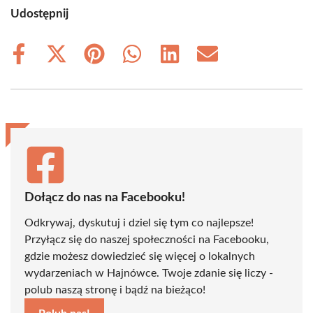
Udostępnij
Share
Share
Share
Share
Share
Share
on
on
on
on
on
on
Facebook
X
Pinterest
WhatsApp
LinkedIn
Email
(Twitter)
Dołącz do nas na Facebooku!
Odkrywaj, dyskutuj i dziel się tym co najlepsze!
Przyłącz się do naszej społeczności na Facebooku,
gdzie możesz dowiedzieć się więcej o lokalnych
wydarzeniach w Hajnówce. Twoje zdanie się liczy -
polub naszą stronę i bądź na bieżąco!