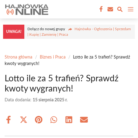
Przejdź
M
do
treści
Dołącz do nowej grupy
Hajnówka - Ogłoszenia | Sprzedam
UWAGA!
| Kupię | Zamienię | Praca
Strona główna
/
Biznes i Praca
/
Lotto ile za 5 trafień? Sprawdź
kwoty wygranych!
Lotto ile za 5 trafień? Sprawdź
kwoty wygranych!
Data dodania:
15 sierpnia 2025 r.
Share
Share
Share
Share
Share
Share
on
on
on
on
on
on
Facebook
X
Pinterest
WhatsApp
LinkedIn
Email
(Twitter)