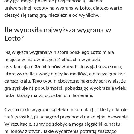
aby gra mogła pozostać przyjemnością. Nie ma
uniwersalnej recepty na wygraną w Lotto, dlatego warto
cieszyć się samą grą, niezależnie od wyników.
Ile wynosiła najwyższa wygrana w
Lotto?
Największa wygrana w historii polskiego
Lotto
miała
miejsce w malowniczych Ziębicach i wyniosła
oszałamiające
36 milionów złotych
. To wyjątkowa suma,
która zwróciła uwagę nie tylko mediów, ale także graczy z
całego kraju. Tego typu niebotyczne nagrody sprawiają, że
gra zyskuje na popularności, pobudzając wyobraźnię wielu
ludzi, którzy marzą o zostaniu milionerami.
Często takie wygrane są efektem kumulacji – kiedy nikt nie
trafi „szóstki”, pula nagród przechodzi na kolejne losowanie.
W rezultacie, sumy do zdobycia mogą sięgać kilkunastu
milionów złotych. Takie wydarzenia potrafią znacząco