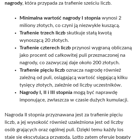
nagrody
, która przypada za trafienie sześciu liczb.
Minimalna wartość nagrody I stopnia
wynosi 2
miliony złotych, co czyni ją niezwykle kuszącą.
Trafienie trzech liczb
skutkuje stałą kwotą
wynoszącą 20 złotych.
Trafienie czterech liczb
przynosi wygraną obliczaną
jako procent od całkowitej puli przeznaczonej na
nagrody, co zazwyczaj daje około 200 złotych.
Trafienie pięciu liczb
oznacza nagrodę również
zależną od puli, osiągającą wartość sięgającą kilku
tysięcy złotych, zależnie od liczby uczestników.
Nagrody I, II i III stopnia
mogą być naprawdę
imponujące, zwłaszcza w czasie dużych kumulacji.
Nagroda II stopnia przyznawana jest za trafienie pięciu
liczb, a jej wysokość również uzależniona jest od liczby
osób grających oraz ogólnej puli. Dzięki temu każdy los
staje się ekscytującą przygodą. Lotto zatem oferuje bogaty