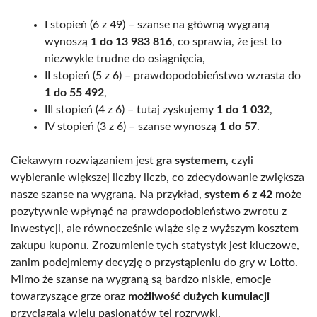
I stopień (6 z 49) – szanse na główną wygraną
wynoszą
1 do 13 983 816
, co sprawia, że jest to
niezwykle trudne do osiągnięcia,
II stopień (5 z 6) – prawdopodobieństwo wzrasta do
1 do 55 492
,
III stopień (4 z 6) – tutaj zyskujemy
1 do 1 032
,
IV stopień (3 z 6) – szanse wynoszą
1 do 57
.
Ciekawym rozwiązaniem jest
gra systemem
, czyli
wybieranie większej liczby liczb, co zdecydowanie zwiększa
nasze szanse na wygraną. Na przykład,
system 6 z 42
może
pozytywnie wpłynąć na prawdopodobieństwo zwrotu z
inwestycji, ale równocześnie wiąże się z wyższym kosztem
zakupu kuponu. Zrozumienie tych statystyk jest kluczowe,
zanim podejmiemy decyzję o przystąpieniu do gry w Lotto.
Mimo że szanse na wygraną są bardzo niskie, emocje
towarzyszące grze oraz
możliwość dużych kumulacji
przyciągają wielu pasjonatów tej rozrywki.