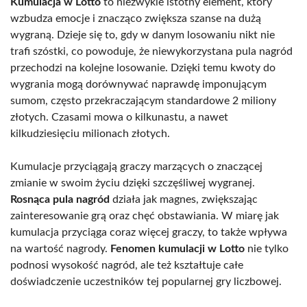
Kumulacja w Lotto
to niezwykle istotny element, który
wzbudza emocje i znacząco zwiększa szanse na dużą
wygraną. Dzieje się to, gdy w danym losowaniu nikt nie
trafi szóstki, co powoduje, że niewykorzystana pula nagród
przechodzi na kolejne losowanie. Dzięki temu kwoty do
wygrania mogą dorównywać naprawdę imponującym
sumom, często przekraczającym standardowe 2 miliony
złotych. Czasami mowa o kilkunastu, a nawet
kilkudziesięciu milionach złotych.
Kumulacje przyciągają graczy marzących o znaczącej
zmianie w swoim życiu dzięki szczęśliwej wygranej.
Rosnąca pula nagród
działa jak magnes, zwiększając
zainteresowanie grą oraz chęć obstawiania. W miarę jak
kumulacja przyciąga coraz więcej graczy, to także wpływa
na wartość nagrody.
Fenomen kumulacji w Lotto
nie tylko
podnosi wysokość nagród, ale też kształtuje całe
doświadczenie uczestników tej popularnej gry liczbowej.