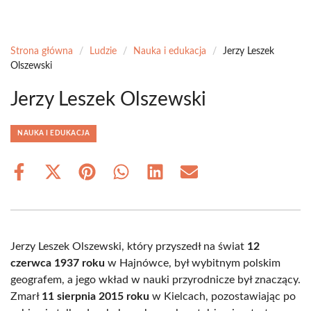
Strona główna
/
Ludzie
/
Nauka i edukacja
/
Jerzy Leszek
Olszewski
Jerzy Leszek Olszewski
NAUKA I EDUKACJA
Share
Share
Share
Share
Share
Share
on
on
on
on
on
on
Facebook
X
Pinterest
WhatsApp
LinkedIn
Email
(Twitter)
Jerzy Leszek Olszewski, który przyszedł na świat
12
czerwca 1937 roku
w Hajnówce, był wybitnym polskim
geografem, a jego wkład w nauki przyrodnicze był znaczący.
Zmarł
11 sierpnia 2015 roku
w Kielcach, pozostawiając po