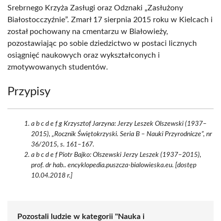
Srebrnego Krzyża Zasługi oraz Odznaki „Zasłużony
Białostocczyźnie”. Zmarł 17 sierpnia 2015 roku w Kielcach i
został pochowany na cmentarzu w Białowieży,
pozostawiając po sobie dziedzictwo w postaci licznych
osiągnięć naukowych oraz wykształconych i
zmotywowanych studentów.
Przypisy
a b c d e f g Krzysztof Jarzyna: Jerzy Leszek Olszewski (1937–
2015), „Rocznik Świętokrzyski. Seria B – Nauki Przyrodnicze”, nr
36/2015, s. 161–167.
a b c d e f Piotr Bajko: Olszewski Jerzy Leszek (1937–2015),
prof. dr hab.. encyklopedia.puszcza-bialowieska.eu. [dostęp
10.04.2018 r.]
Pozostali ludzie w kategorii "Nauka i