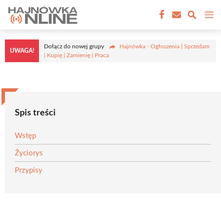
Przejdź
M
do
treści
Dołącz do nowej grupy
Hajnówka - Ogłoszenia | Sprzedam
UWAGA!
| Kupię | Zamienię | Praca
Spis treści
Wstęp
Życiorys
Przypisy