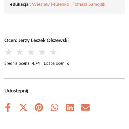
edukacja":
Wiesław Mułenko
|
Tomasz Samojlik
Oceń: Jerzy Leszek Olszewski
★
★
★
★
★
Średnia ocena:
4.74
Liczba ocen:
6
Udostępnij
Share
Share
Share
Share
Share
Share
on
on
on
on
on
on
Facebook
X
Pinterest
WhatsApp
LinkedIn
Email
(Twitter)