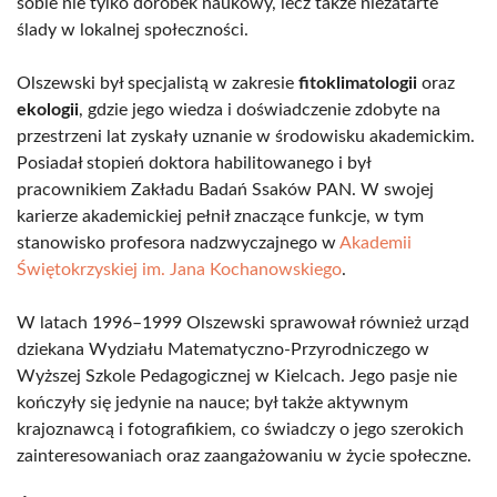
sobie nie tylko dorobek naukowy, lecz także niezatarte
ślady w lokalnej społeczności.
Olszewski był specjalistą w zakresie
fitoklimatologii
oraz
ekologii
, gdzie jego wiedza i doświadczenie zdobyte na
przestrzeni lat zyskały uznanie w środowisku akademickim.
Posiadał stopień doktora habilitowanego i był
pracownikiem Zakładu Badań Ssaków PAN. W swojej
karierze akademickiej pełnił znaczące funkcje, w tym
stanowisko profesora nadzwyczajnego w
Akademii
Świętokrzyskiej im. Jana Kochanowskiego
.
W latach 1996–1999 Olszewski sprawował również urząd
dziekana Wydziału Matematyczno-Przyrodniczego w
Wyższej Szkole Pedagogicznej w Kielcach. Jego pasje nie
kończyły się jedynie na nauce; był także aktywnym
krajoznawcą i fotografikiem, co świadczy o jego szerokich
zainteresowaniach oraz zaangażowaniu w życie społeczne.