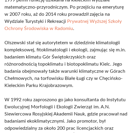
1999 pełnił funkcję dziekana na kieleckim wydziale
matematyczno-przyrodniczym. Po przejściu na emeryturę
w 2007 roku, aż do 2014 roku prowadził zajęcia na
Wydziale Turystyki i Rekreacji
Prywatnej Wyższej Szkoły
Ochrony Środowiska w Radomiu
.
Olszewski stał się autorytetem w dziedzinie klimatologii
kompleksowej, fitoklimatologii i ekologii, zajmując się m.in.
badaniem klimatu Gór Świętokrzyskich oraz
różnorodnością topoklimatu i biotopoklimatu Kielc. Jego
badania obejmowały także warunki klimatyczne w Górach
Chełmowych, na torfowisku Białe Ługi czy w Chęcińsko-
Kieleckim Parku Krajobrazowym.
W 1992 roku zaproszono go jako konsultanta do Instytutu
Ewolucyjnej Morfologii i Ekologii Zwierząt im. A.N.
Siewiercowa Rosyjskiej Akademii Nauk, gdzie pracował nad
badaniami ekoklimatycznymi. Jako promotor, był
odpowiedzialny za około 200 prac licencjackich oraz