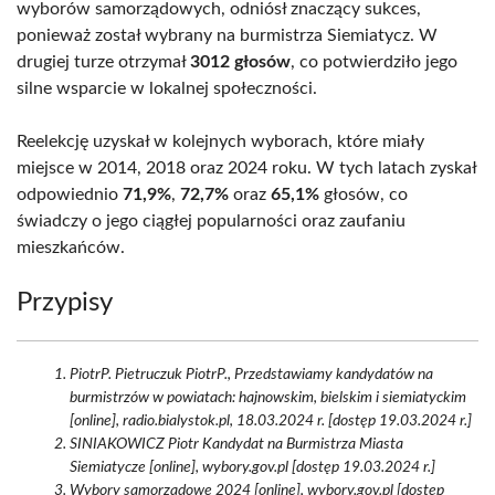
wyborów samorządowych, odniósł znaczący sukces,
ponieważ został wybrany na burmistrza Siemiatycz. W
drugiej turze otrzymał
3012 głosów
, co potwierdziło jego
silne wsparcie w lokalnej społeczności.
Reelekcję uzyskał w kolejnych wyborach, które miały
miejsce w 2014, 2018 oraz 2024 roku. W tych latach zyskał
odpowiednio
71,9%
,
72,7%
oraz
65,1%
głosów, co
świadczy o jego ciągłej popularności oraz zaufaniu
mieszkańców.
Przypisy
PiotrP. Pietruczuk PiotrP., Przedstawiamy kandydatów na
burmistrzów w powiatach: hajnowskim, bielskim i siemiatyckim
[online], radio.bialystok.pl, 18.03.2024 r. [dostęp 19.03.2024 r.]
SINIAKOWICZ Piotr Kandydat na Burmistrza Miasta
Siemiatycze [online], wybory.gov.pl [dostęp 19.03.2024 r.]
Wybory samorządowe 2024 [online], wybory.gov.pl [dostęp