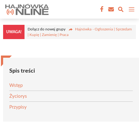
Przejdź
M
do
treści
Dołącz do nowej grupy
Hajnówka - Ogłoszenia | Sprzedam
UWAGA!
| Kupię | Zamienię | Praca
Spis treści
Wstęp
Życiorys
Przypisy