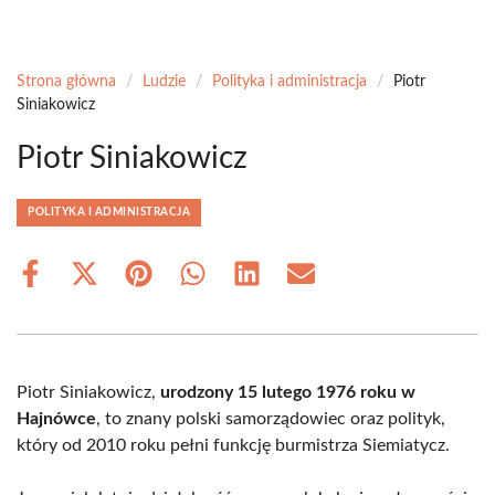
Strona główna
/
Ludzie
/
Polityka i administracja
/
Piotr
Siniakowicz
Piotr Siniakowicz
POLITYKA I ADMINISTRACJA
Share
Share
Share
Share
Share
Share
on
on
on
on
on
on
Facebook
X
Pinterest
WhatsApp
LinkedIn
Email
(Twitter)
Piotr Siniakowicz,
urodzony 15 lutego 1976 roku w
Hajnówce
, to znany polski samorządowiec oraz polityk,
który od 2010 roku pełni funkcję burmistrza Siemiatycz.