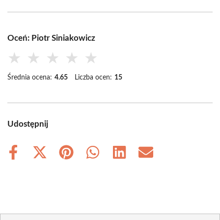
Oceń: Piotr Siniakowicz
★
★
★
★
★
Średnia ocena:
4.65
Liczba ocen:
15
Udostępnij
Share
Share
Share
Share
Share
Share
on
on
on
on
on
on
Facebook
X
Pinterest
WhatsApp
LinkedIn
Email
(Twitter)