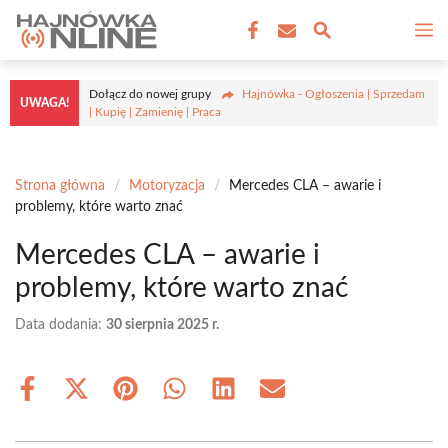
Przejdź
M
do
treści
Dołącz do nowej grupy
Hajnówka - Ogłoszenia | Sprzedam
UWAGA!
| Kupię | Zamienię | Praca
Strona główna
/
Motoryzacja
/
Mercedes CLA – awarie i
problemy, które warto znać
Mercedes CLA – awarie i
problemy, które warto znać
Data dodania:
30 sierpnia 2025 r.
Share
Share
Share
Share
Share
Share
on
on
on
on
on
on
Facebook
X
Pinterest
WhatsApp
LinkedIn
Email
(Twitter)