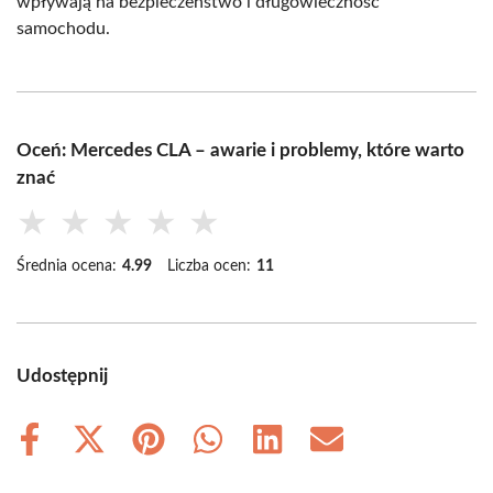
wpływają na bezpieczeństwo i długowieczność
samochodu.
Oceń: Mercedes CLA – awarie i problemy, które warto
znać
★
★
★
★
★
Średnia ocena:
4.99
Liczba ocen:
11
Udostępnij
Share
Share
Share
Share
Share
Share
on
on
on
on
on
on
Facebook
X
Pinterest
WhatsApp
LinkedIn
Email