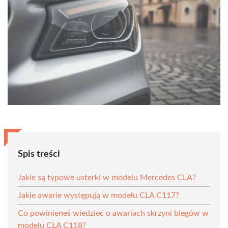
Spis treści
Jakie są typowe usterki w modelu Mercedes CLA?
Jakie awarie występują w modelu CLA C117?
Co powinieneś wiedzieć o awariach skrzyni biegów w
modelu CLA C118?