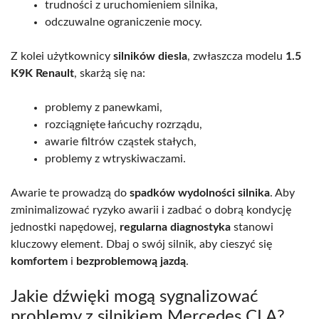
trudności z uruchomieniem silnika,
odczuwalne ograniczenie mocy.
Z kolei użytkownicy
silników diesla
, zwłaszcza modelu
1.5
K9K Renault
, skarżą się na:
problemy z panewkami,
rozciągnięte łańcuchy rozrządu,
awarie filtrów cząstek stałych,
problemy z wtryskiwaczami.
Awarie te prowadzą do
spadków wydolności silnika
. Aby
zminimalizować ryzyko awarii i zadbać o dobrą kondycję
jednostki napędowej,
regularna diagnostyka
stanowi
kluczowy element. Dbaj o swój silnik, aby cieszyć się
komfortem
i
bezproblemową jazdą
.
Jakie dźwięki mogą sygnalizować
problemy z silnikiem Mercedes CLA?