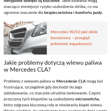
nietypowe dźwięki są kluczowe
. Takie działania mogą
znacząco zmniejszyć ryzyko uszkodzenia silnika, co ma
ogromne znaczenie dla
bezpieczeństwa i komfortu jazdy
.
Mercedes W212 jaki silnik
benzynowy – przegląd
jednostek napędowych
Jakie problemy dotyczą wlewu paliwa
w Mercedes CLA?
Problemy z wlewem paliwa w
Mercedesie CLA
mogą być
frustrujące, szczególnie gdy dochodzi do jego
zablokowania, co znacznie utrudnia tankowanie. Często
przyczyną tych kłopotów są uszkodzenia
microswitcha
,
który odgrywa kluczową rolę w otwieraniu klapki wlewu.
Warto wiedzieć, że usterki tego typu występują dość często