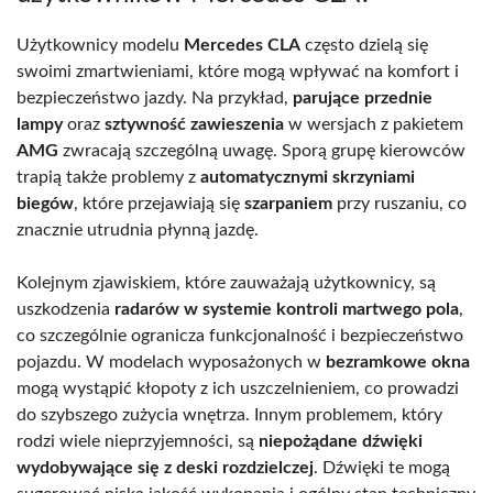
Użytkownicy modelu
Mercedes CLA
często dzielą się
swoimi zmartwieniami, które mogą wpływać na komfort i
bezpieczeństwo jazdy. Na przykład,
parujące przednie
lampy
oraz
sztywność zawieszenia
w wersjach z pakietem
AMG
zwracają szczególną uwagę. Sporą grupę kierowców
trapią także problemy z
automatycznymi skrzyniami
biegów
, które przejawiają się
szarpaniem
przy ruszaniu, co
znacznie utrudnia płynną jazdę.
Kolejnym zjawiskiem, które zauważają użytkownicy, są
uszkodzenia
radarów w systemie kontroli martwego pola
,
co szczególnie ogranicza funkcjonalność i bezpieczeństwo
pojazdu. W modelach wyposażonych w
bezramkowe okna
mogą wystąpić kłopoty z ich uszczelnieniem, co prowadzi
do szybszego zużycia wnętrza. Innym problemem, który
rodzi wiele nieprzyjemności, są
niepożądane dźwięki
wydobywające się z deski rozdzielczej
. Dźwięki te mogą