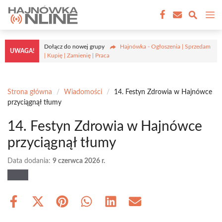
Przejdź
M
do
treści
Dołącz do nowej grupy
Hajnówka - Ogłoszenia | Sprzedam
UWAGA!
| Kupię | Zamienię | Praca
Strona główna
/
Wiadomości
/
14. Festyn Zdrowia w Hajnówce
przyciągnął tłumy
14. Festyn Zdrowia w Hajnówce
przyciągnął tłumy
Data dodania:
9 czerwca 2026 r.
Share
Share
Share
Share
Share
Share
on
on
on
on
on
on
Facebook
X
Pinterest
WhatsApp
LinkedIn
Email