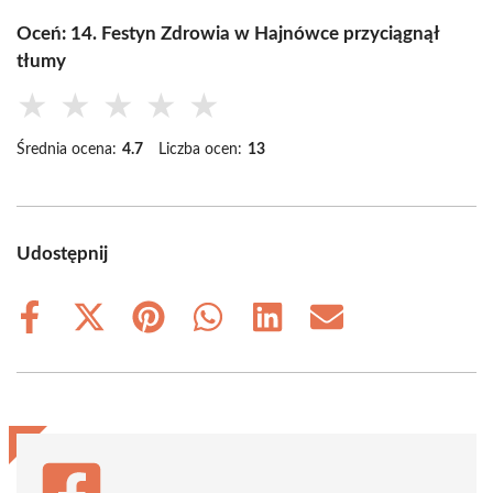
Oceń: 14. Festyn Zdrowia w Hajnówce przyciągnął
tłumy
★
★
★
★
★
Średnia ocena:
4.7
Liczba ocen:
13
Udostępnij
Share
Share
Share
Share
Share
Share
on
on
on
on
on
on
Facebook
X
Pinterest
WhatsApp
LinkedIn
Email
(Twitter)