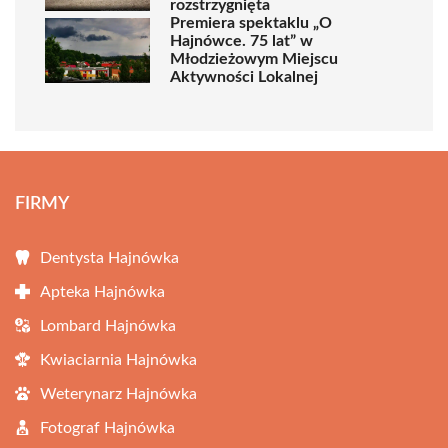
rozstrzygnięta
Premiera spektaklu „O
Hajnówce. 75 lat” w
Młodzieżowym Miejscu
Aktywności Lokalnej
FIRMY
Dentysta Hajnówka
Apteka Hajnówka
Lombard Hajnówka
Kwiaciarnia Hajnówka
Weterynarz Hajnówka
Fotograf Hajnówka