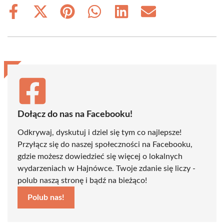
Share
Share
Share
Share
Share
Share
on
on
on
on
on
on
Facebook
X
Pinterest
WhatsApp
LinkedIn
Email
(Twitter)
Dołącz do nas na Facebooku!
Odkrywaj, dyskutuj i dziel się tym co najlepsze!
Przyłącz się do naszej społeczności na Facebooku,
gdzie możesz dowiedzieć się więcej o lokalnych
wydarzeniach w Hajnówce. Twoje zdanie się liczy -
polub naszą stronę i bądź na bieżąco!
Polub nas!