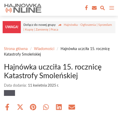
Przejdź
M
do
treści
Dołącz do nowej grupy
Hajnówka - Ogłoszenia | Sprzedam
UWAGA!
| Kupię | Zamienię | Praca
Strona główna
/
Wiadomości
/
Hajnówka uczciła 15. rocznicę
Katastrofy Smoleńskiej
Hajnówka uczciła 15. rocznicę
Katastrofy Smoleńskiej
Data dodania:
11 kwietnia 2025 r.
Share
Share
Share
Share
Share
Share
on
on
on
on
on
on
Facebook
X
Pinterest
WhatsApp
LinkedIn
Email