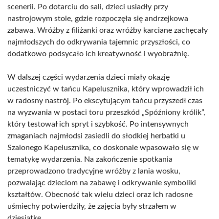
scenerii. Po dotarciu do sali, dzieci usiadły przy
nastrojowym stole, gdzie rozpoczęła się andrzejkowa
zabawa. Wróżby z filiżanki oraz wróżby karciane zachęcały
najmłodszych do odkrywania tajemnic przyszłości, co
dodatkowo podsycało ich kreatywność i wyobraźnię.
W dalszej części wydarzenia dzieci miały okazję
uczestniczyć w tańcu Kapelusznika, który wprowadził ich
w radosny nastrój. Po ekscytującym tańcu przyszedł czas
na wyzwania w postaci toru przeszkód „Spóźniony królik”,
który testował ich spryt i szybkość. Po intensywnych
zmaganiach najmłodsi zasiedli do słodkiej herbatki u
Szalonego Kapelusznika, co doskonale wpasowało się w
tematykę wydarzenia. Na zakończenie spotkania
przeprowadzono tradycyjne wróżby z lania wosku,
pozwalając dzieciom na zabawę i odkrywanie symboliki
kształtów. Obecność tak wielu dzieci oraz ich radosne
uśmiechy potwierdziły, że zajęcia były strzałem w
dziesiątkę.