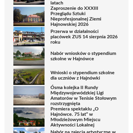
latach
Zaproszenie do XXXIII
Przeglądu Sztuki
Nieprofesjonalnej Ziemi
Hajnowskiej 2026
Przerwa w działalności
placówek ZUS 14 sierpnia 2026
roku
Nabór wniosków o stypendium
szkolne w Hajnówce
Wnioski o stypendium szkolne
dla uczniów z Hajnówki
Ósma kolejka II Rundy
Międzywojewódzkiej Ligi
Amatorów w Tenisie Stołowym
rozstrzygnięta
Premiera spektaklu „O
Hajnówce. 75 lat” w
Młodzieżowym Miejscu
Aktywności Lokalnej
Nabór na zajęcia artystyczne w