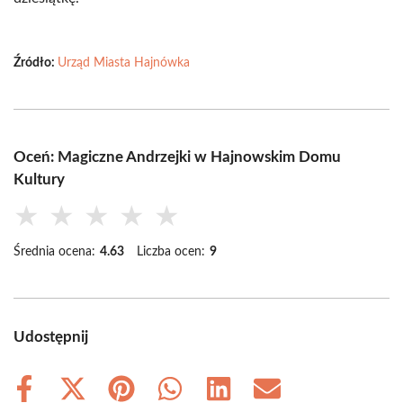
Źródło:
Urząd Miasta Hajnówka
Oceń: Magiczne Andrzejki w Hajnowskim Domu
Kultury
★
★
★
★
★
Średnia ocena:
4.63
Liczba ocen:
9
Udostępnij
Share
Share
Share
Share
Share
Share