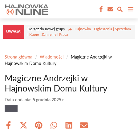
Przejdź
M
do
treści
Dołącz do nowej grupy
Hajnówka - Ogłoszenia | Sprzedam
UWAGA!
| Kupię | Zamienię | Praca
Strona główna
/
Wiadomości
/
Magiczne Andrzejki w
Hajnowskim Domu Kultury
Magiczne Andrzejki w
Hajnowskim Domu Kultury
Data dodania:
5 grudnia 2025 r.
Share
Share
Share
Share
Share
Share
on
on
on
on
on
on
Facebook
X
Pinterest
WhatsApp
LinkedIn
Email