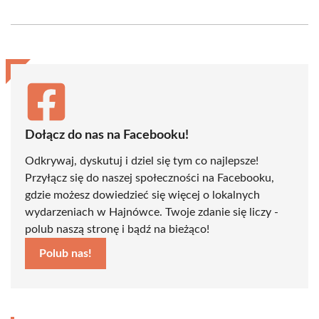
on
on
on
on
on
on
Facebook
X
Pinterest
WhatsApp
LinkedIn
Email
(Twitter)
Dołącz do nas na Facebooku!
Odkrywaj, dyskutuj i dziel się tym co najlepsze!
Przyłącz się do naszej społeczności na Facebooku,
gdzie możesz dowiedzieć się więcej o lokalnych
wydarzeniach w Hajnówce. Twoje zdanie się liczy -
polub naszą stronę i bądź na bieżąco!
Polub nas!