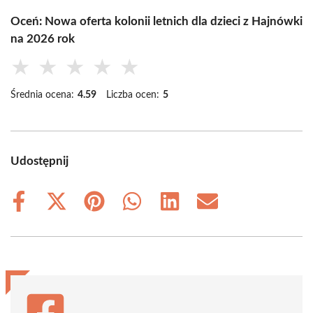
Oceń: Nowa oferta kolonii letnich dla dzieci z Hajnówki
na 2026 rok
★
★
★
★
★
Średnia ocena:
4.59
Liczba ocen:
5
Udostępnij
Share
Share
Share
Share
Share
Share
on
on
on
on
on
on
Facebook
X
Pinterest
WhatsApp
LinkedIn
Email
(Twitter)