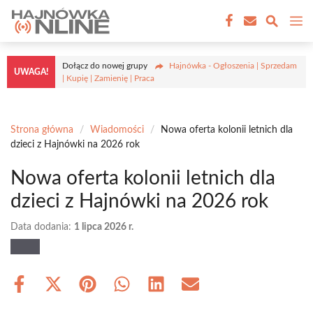
Przejdź
M
do
treści
Dołącz do nowej grupy
Hajnówka - Ogłoszenia | Sprzedam
UWAGA!
| Kupię | Zamienię | Praca
Strona główna
/
Wiadomości
/
Nowa oferta kolonii letnich dla
dzieci z Hajnówki na 2026 rok
Nowa oferta kolonii letnich dla
dzieci z Hajnówki na 2026 rok
Data dodania:
1 lipca 2026 r.
Share
Share
Share
Share
Share
Share
on
on
on
on
on
on
Facebook
X
Pinterest
WhatsApp
LinkedIn
Email