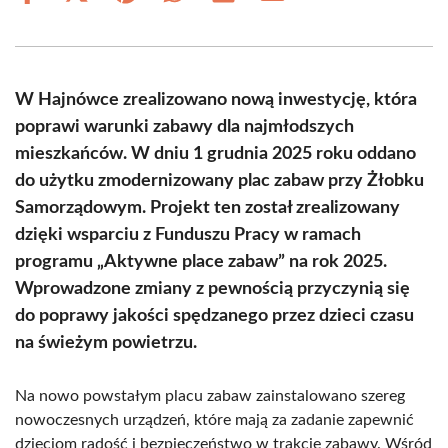
on
on
on
on
on
on
Facebook
X
Pinterest
WhatsApp
LinkedIn
Email
(Twitter)
W Hajnówce zrealizowano nową inwestycję, która
poprawi warunki zabawy dla najmłodszych
mieszkańców. W dniu 1 grudnia 2025 roku oddano
do użytku zmodernizowany plac zabaw przy Żłobku
Samorządowym. Projekt ten został zrealizowany
dzięki wsparciu z Funduszu Pracy w ramach
programu „Aktywne place zabaw” na rok 2025.
Wprowadzone zmiany z pewnością przyczynią się
do poprawy jakości spędzanego przez dzieci czasu
na świeżym powietrzu.
Na nowo powstałym placu zabaw zainstalowano szereg
nowoczesnych urządzeń, które mają za zadanie zapewnić
dzieciom radość i bezpieczeństwo w trakcie zabawy. Wśród