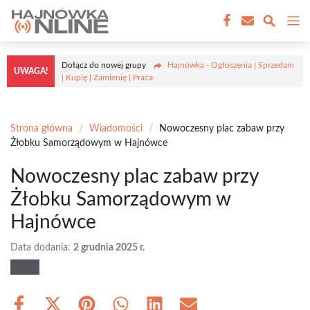
Przejdź
M
do
treści
Dołącz do nowej grupy
Hajnówka - Ogłoszenia | Sprzedam
UWAGA!
| Kupię | Zamienię | Praca
Strona główna
/
Wiadomości
/
Nowoczesny plac zabaw przy
Żłobku Samorządowym w Hajnówce
Nowoczesny plac zabaw przy
Żłobku Samorządowym w
Hajnówce
Data dodania:
2 grudnia 2025 r.
Share
Share
Share
Share
Share
Share