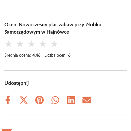
Oceń: Nowoczesny plac zabaw przy Żłobku
Samorządowym w Hajnówce
★
★
★
★
★
Średnia ocena:
4.46
Liczba ocen:
6
Udostępnij
Share
Share
Share
Share
Share
Share
on
on
on
on
on
on
Facebook
X
Pinterest
WhatsApp
LinkedIn
Email
(Twitter)