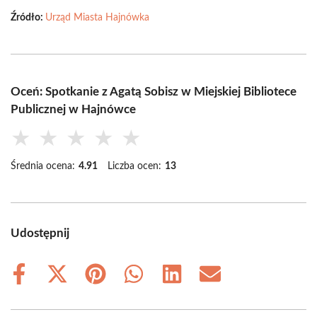
Źródło:
Urząd Miasta Hajnówka
Oceń: Spotkanie z Agatą Sobisz w Miejskiej Bibliotece
Publicznej w Hajnówce
★
★
★
★
★
Średnia ocena:
4.91
Liczba ocen:
13
Udostępnij
Share
Share
Share
Share
Share
Share
on
on
on
on
on
on
Facebook
X
Pinterest
WhatsApp
LinkedIn
Email
(Twitter)