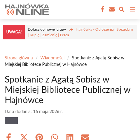
Przejdź
M
do
treści
Dołącz do nowej grupy
Hajnówka - Ogłoszenia | Sprzedam
UWAGA!
| Kupię | Zamienię | Praca
Strona główna
/
Wiadomości
/
Spotkanie z Agatą Sobisz w
Miejskiej Bibliotece Publicznej w Hajnówce
Spotkanie z Agatą Sobisz w
Miejskiej Bibliotece Publicznej w
Hajnówce
Data dodania:
15 maja 2026 r.
Share
Share
Share
Share
Share
Share