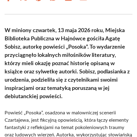
on
on
on
on
on
on
Facebook
X
Pinterest
WhatsApp
LinkedIn
Email
(Twitter)
W miniony czwartek, 13 maja 2026 roku, Miejska
Biblioteka Publiczna w Hajnówce gościła Agatę
Sobisz, autorkę powieści „Posoka”. To wydarzenie
przyciągnęło lokalnych miłośników literatury,
którzy mieli okazję poznać historię opisaną w
książce oraz sylwetkę autorki. Sobisz, podlasianka z
urodzenia, podzieliła się z czytelnikami swoimi
inspiracjami oraz tematyką poruszaną w jej
debiutanckiej powieści.
Powieść „Posoka”, osadzona w malowniczej scenerii
Czartajewa, jest fikcyjną opowieścią, która łączy elementy
fantastyki z refleksjami na temat pokoleniowych traumy
oraz ludowych wierzeń. Autorka, wykorzystując słowiańską