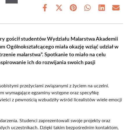
Share
Share
Share
Share
Share
Share
on
on
on
on
on
on
Facebook
X
Pinterest
WhatsApp
LinkedIn
Email
(Twitter)
ury gościł studentów Wydziału Malarstwa Akademii
um Ogólnokształcącego miała okazję wziąć udział w
zenie malarstwa”. Spotkanie to miało na celu
nspirowanie ich do rozwijania swoich pasji
sobistymi przeżyciami związanymi z życiem na uczelni.
tym wymagające egzaminy wstępne oraz specyfikę
eści z pewnością wzbudziły wśród licealistów wiele emocji
darzenia. Studenci zaprezentowali swoje projekty oraz
odych uczestnikach. Dzięki takim bezpośrednim kontaktom,