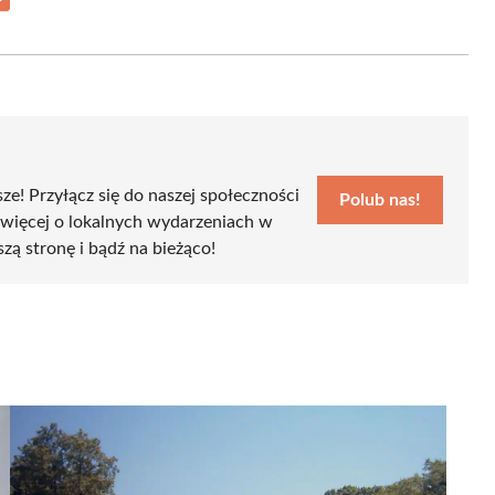
Share
on
Email
sze! Przyłącz się do naszej społeczności
Polub nas!
 więcej o lokalnych wydarzeniach w
szą stronę i bądź na bieżąco!