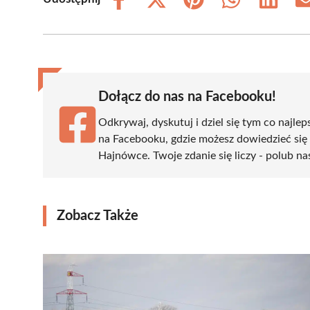
Share
Share
Share
Share
Share
on
on
on
on
on
Facebook
X
Pinterest
WhatsApp
LinkedIn
(Twitter)
Dołącz do nas na Facebooku!
Odkrywaj, dyskutuj i dziel się tym co najlep
na Facebooku, gdzie możesz dowiedzieć się
Hajnówce. Twoje zdanie się liczy - polub na
Zobacz Także