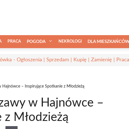
A
PRACA
POGODA
NEKROLOGI
DLA MIESZKAŃCÓ
ówka - Ogłoszenia | Sprzedam | Kupię | Zamienię | Prac
 Hajnówce – Inspirujące Spotkanie z Młodzieżą
szawy w Hajnówce –
e z Młodzieżą