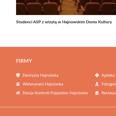
Studenci ASP z wizytą w Hajnowskim Domu Kultury
FIRMY
Dentysta Hajnówka
Apteka
Weterynarz Hajnówka
Fotogra
Stacja Kontroli Pojazdów Hajnówka
Restaur