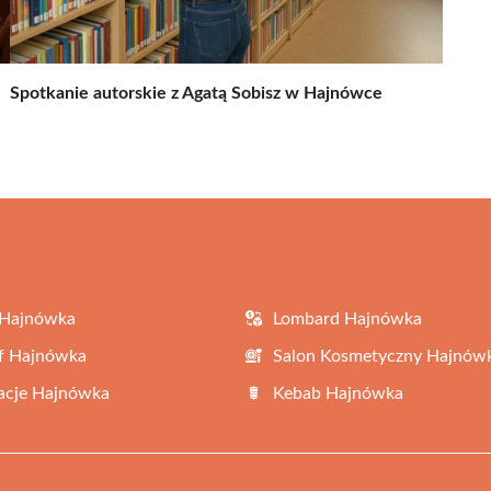
Spotkanie autorskie z Agatą Sobisz w Hajnówce
 Hajnówka
Lombard Hajnówka
f Hajnówka
Salon Kosmetyczny Hajnów
acje Hajnówka
Kebab Hajnówka