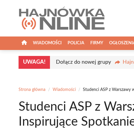
Przejdź
do
treści
WIADOMOŚCI
POLICJA
FIRMY
OGŁOSZENI
UWAGA!
Dołącz do nowej grupy
Hajn
Strona główna
/
Wiadomości
/
Studenci ASP z Warszawy w
Studenci ASP z War
Inspirujące Spotkani