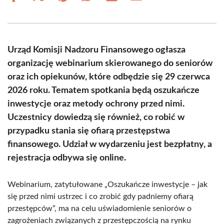
on
on
on
on
on
on
Facebook
X
Pinterest
WhatsApp
LinkedIn
Email
(Twitter)
Urząd Komisji Nadzoru Finansowego ogłasza
organizację webinarium skierowanego do seniorów
oraz ich opiekunów, które odbędzie się 29 czerwca
2026 roku. Tematem spotkania będą oszukańcze
inwestycje oraz metody ochrony przed nimi.
Uczestnicy dowiedzą się również, co robić w
przypadku stania się ofiarą przestępstwa
finansowego. Udział w wydarzeniu jest bezpłatny, a
rejestracja odbywa się online.
Webinarium, zatytułowane „Oszukańcze inwestycje – jak
się przed nimi ustrzec i co zrobić gdy padniemy ofiarą
przestępców”, ma na celu uświadomienie seniorów o
zagrożeniach związanych z przestępczością na rynku