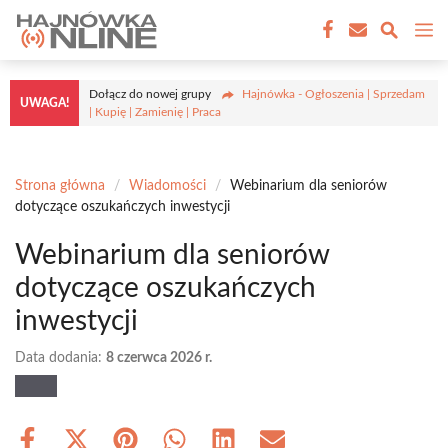
Przejdź
M
do
treści
Dołącz do nowej grupy
Hajnówka - Ogłoszenia | Sprzedam
UWAGA!
| Kupię | Zamienię | Praca
Strona główna
/
Wiadomości
/
Webinarium dla seniorów
dotyczące oszukańczych inwestycji
Webinarium dla seniorów
dotyczące oszukańczych
inwestycji
Data dodania:
8 czerwca 2026 r.
Share
Share
Share
Share
Share
Share