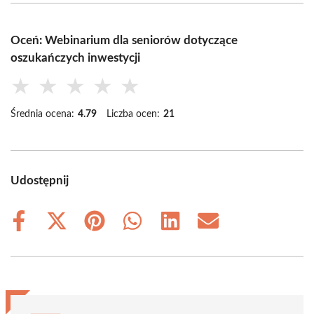
Oceń: Webinarium dla seniorów dotyczące
oszukańczych inwestycji
★
★
★
★
★
Średnia ocena:
4.79
Liczba ocen:
21
Udostępnij
Share
Share
Share
Share
Share
Share
on
on
on
on
on
on
Facebook
X
Pinterest
WhatsApp
LinkedIn
Email
(Twitter)