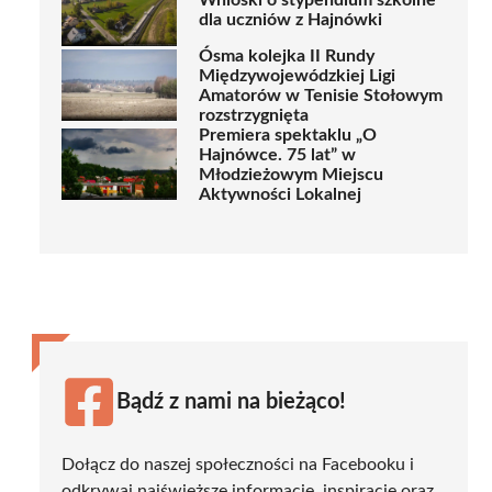
Wnioski o stypendium szkolne
dla uczniów z Hajnówki
Ósma kolejka II Rundy
Międzywojewódzkiej Ligi
Amatorów w Tenisie Stołowym
rozstrzygnięta
Premiera spektaklu „O
Hajnówce. 75 lat” w
Młodzieżowym Miejscu
Aktywności Lokalnej
Bądź z nami na bieżąco!
Dołącz do naszej społeczności na Facebooku i
odkrywaj najświeższe informacje, inspiracje oraz