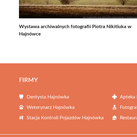
Wystawa archiwalnych fotografii Piotra Nikitiuka w
Hajnówce
FIRMY
Dentysta Hajnówka
Apteka
Weterynarz Hajnówka
Fotogra
Stacja Kontroli Pojazdów Hajnówka
Restaur