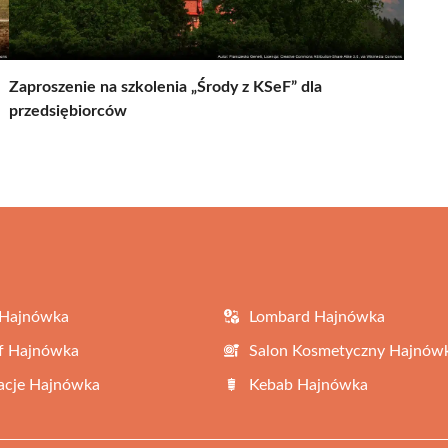
Zaproszenie na szkolenia „Środy z KSeF” dla
przedsiębiorców
 Hajnówka
Lombard Hajnówka
f Hajnówka
Salon Kosmetyczny Hajnów
acje Hajnówka
Kebab Hajnówka