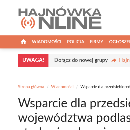
Przejdź
do
treści
WIADOMOŚCI
POLICJA
FIRMY
OGŁOSZE
UWAGA!
Dołącz do nowej grupy
Hajn
Strona główna
/
Wiadomości
/
Wsparcie dla przedsiębiorc
Wsparcie dla przedsi
województwa podlas