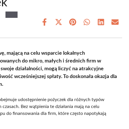
ek
Share
Share
Share
Share
Share
Share
on
on
on
on
on
on
Facebook
X
Pinterest
WhatsApp
LinkedIn
Email
(Twitter)
ę, mającą na celu wsparcie lokalnych
owanych do mikro, małych i średnich firm w
 swoje działalności, mogą liczyć na atrakcyjne
iwość wcześniejszej spłaty. To doskonała okazja dla
m.
bejmuje udostępnienie pożyczek dla różnych typów
h czasach. Bez wątpienia te działania mają na celu
pu do finansowania dla firm, które często napotykają