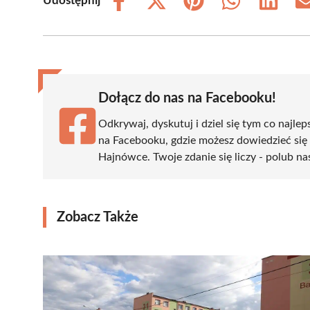
Udostępnij
Share
Share
Share
Share
Share
on
on
on
on
on
Facebook
X
Pinterest
WhatsApp
LinkedIn
(Twitter)
Dołącz do nas na Facebooku!
Odkrywaj, dyskutuj i dziel się tym co najlep
na Facebooku, gdzie możesz dowiedzieć się
Hajnówce. Twoje zdanie się liczy - polub na
Zobacz Także