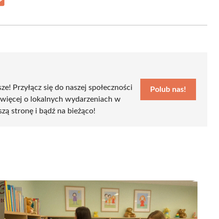
Share
on
Email
sze! Przyłącz się do naszej społeczności
Polub nas!
 więcej o lokalnych wydarzeniach w
szą stronę i bądź na bieżąco!