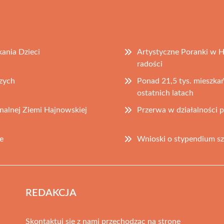
ania Dzieci
Artystyczne Poranki w H
radości
zych
Ponad 21,5 tys. mieszkań
ostatnich latach
onalnej Ziemi Hajnowskiej
Przerwa w działalności 
e
Wnioski o stypendium sz
REDAKCJA
Skontaktuj się z nami przechodząc na stronę