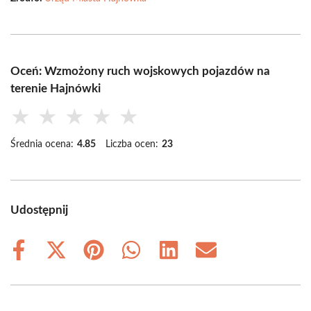
Oceń: Wzmożony ruch wojskowych pojazdów na
terenie Hajnówki
★
★
★
★
★
Średnia ocena:
4.85
Liczba ocen:
23
Udostępnij
Share
Share
Share
Share
Share
Share
on
on
on
on
on
on
Facebook
X
Pinterest
WhatsApp
LinkedIn
Email
(Twitter)