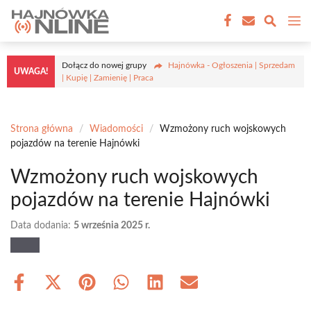
Przejdź
M
do
treści
Dołącz do nowej grupy
Hajnówka - Ogłoszenia | Sprzedam
UWAGA!
| Kupię | Zamienię | Praca
Strona główna
/
Wiadomości
/
Wzmożony ruch wojskowych
pojazdów na terenie Hajnówki
Wzmożony ruch wojskowych
pojazdów na terenie Hajnówki
Data dodania:
5 września 2025 r.
Share
Share
Share
Share
Share
Share
on
on
on
on
on
on
Facebook
X
Pinterest
WhatsApp
LinkedIn
Email