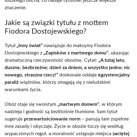
ludzkiego ducha, co nadaje tytułowi jeszcze większe
znaczenie.
Jakie są związki tytułu z mottem
Fiodora Dostojewskiego?
Tytuł
„Inny świat”
nawiązuje do maksymy Fiodora
Dostojewskiego z
„Zapisków z martwego domu”
, ukazując
dramatyczną rzeczywistość obozów. Cytat:
„A tutaj lato,
duszne, bezbrzeżne; dzień za dniem, a wszystko jedno; nic
nowego, straszna rzecz!”
doskonale oddaje
egzystencjalny
paraliż
więźniów, którzy zmagają się z nieludzkimi
warunkami życia.
Obóz staje się swoistym
„martwym domem”
, w którym
nadzieja i godność są bezlitośnie tłumione. Sam tytuł
sugeruje
przewartościowanie norm
– panują tam zupełnie
inne zasady i obyczaje. Życie w obozie toczy się według
wypaczonych reguł, a moralność ustępuje miejsca
zaciętej