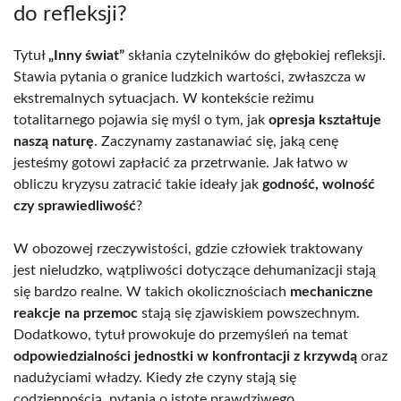
do refleksji?
Tytuł
„Inny świat”
skłania czytelników do głębokiej refleksji.
Stawia pytania o granice ludzkich wartości, zwłaszcza w
ekstremalnych sytuacjach. W kontekście reżimu
totalitarnego pojawia się myśl o tym, jak
opresja kształtuje
naszą naturę
. Zaczynamy zastanawiać się, jaką cenę
jesteśmy gotowi zapłacić za przetrwanie. Jak łatwo w
obliczu kryzysu zatracić takie ideały jak
godność, wolność
czy sprawiedliwość
?
W obozowej rzeczywistości, gdzie człowiek traktowany
jest nieludzko, wątpliwości dotyczące dehumanizacji stają
się bardzo realne. W takich okolicznościach
mechaniczne
reakcje na przemoc
stają się zjawiskiem powszechnym.
Dodatkowo, tytuł prowokuje do przemyśleń na temat
odpowiedzialności jednostki w konfrontacji z krzywdą
oraz
nadużyciami władzy. Kiedy złe czyny stają się
codziennością, pytania o istotę prawdziwego