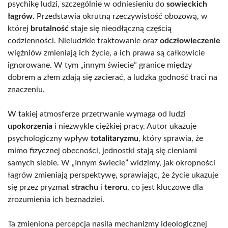
psychikę ludzi, szczególnie w odniesieniu do
sowieckich
łagrów
. Przedstawia okrutną rzeczywistość obozową, w
której
brutalność
staje się nieodłączną częścią
codzienności. Nieludzkie traktowanie oraz
odczłowieczenie
więźniów zmieniają ich życie, a ich prawa są całkowicie
ignorowane. W tym „innym świecie” granice między
dobrem a złem zdają się zacierać, a ludzka godność traci na
znaczeniu.
W takiej atmosferze przetrwanie wymaga od ludzi
upokorzenia
i niezwykle ciężkiej pracy. Autor ukazuje
psychologiczny wpływ
totalitaryzmu
, który sprawia, że
mimo fizycznej obecności, jednostki stają się cieniami
samych siebie. W „Innym świecie” widzimy, jak okropności
łagrów zmieniają perspektywę, sprawiając, że życie ukazuje
się przez pryzmat
strachu
i
teroru
, co jest kluczowe dla
zrozumienia ich beznadziei.
Ta zmieniona percepcja nasila mechanizmy ideologicznej