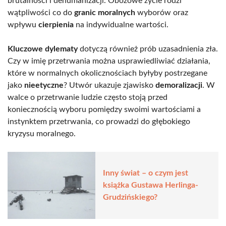
brutalności i dehumanizacji. Obozowe życie rodzi
wątpliwości co do
granic moralnych
wyborów oraz
wpływu
cierpienia
na indywidualne wartości.
Kluczowe dylematy
dotyczą również prób uzasadnienia zła.
Czy w imię przetrwania można usprawiedliwiać działania,
które w normalnych okolicznościach byłyby postrzegane
jako
nieetyczne
? Utwór ukazuje zjawisko
demoralizacji
. W
walce o przetrwanie ludzie często stoją przed
koniecznością wyboru pomiędzy swoimi wartościami a
instynktem przetrwania, co prowadzi do głębokiego
kryzysu moralnego.
Inny świat – o czym jest
książka Gustawa Herlinga-
Grudzińskiego?