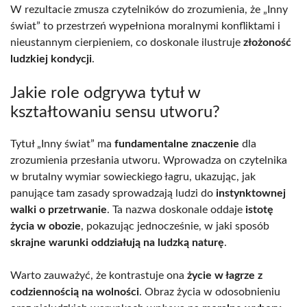
W rezultacie zmusza czytelników do zrozumienia, że „Inny
świat” to przestrzeń wypełniona moralnymi konfliktami i
nieustannym cierpieniem, co doskonale ilustruje
złożoność
ludzkiej kondycji
.
Jakie role odgrywa tytuł w
kształtowaniu sensu utworu?
Tytuł „Inny świat” ma
fundamentalne znaczenie
dla
zrozumienia przesłania utworu. Wprowadza on czytelnika
w brutalny wymiar sowieckiego łagru, ukazując, jak
panujące tam zasady sprowadzają ludzi do
instynktownej
walki o przetrwanie
. Ta nazwa doskonale oddaje
istotę
życia w obozie
, pokazując jednocześnie, w jaki sposób
skrajne warunki oddziałują na ludzką naturę
.
Warto zauważyć, że kontrastuje ona
życie w łagrze z
codziennością na wolności
. Obraz życia w odosobnieniu