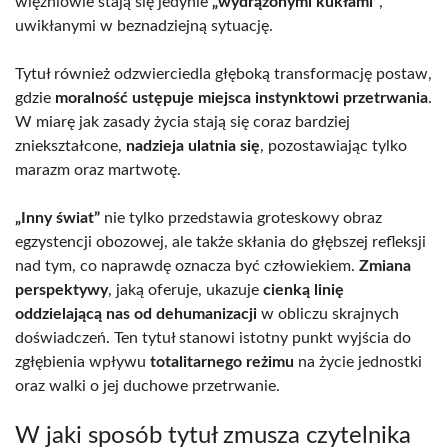
więźniowie stają się jedynie
„wydrążonymi kukłami”
,
uwikłanymi w beznadziejną sytuację.
Tytuł również odzwierciedla głęboką transformację postaw,
gdzie
moralność ustępuje miejsca instynktowi przetrwania
.
W miarę jak zasady życia stają się coraz bardziej
zniekształcone,
nadzieja ulatnia się
, pozostawiając tylko
marazm oraz martwotę.
„Inny świat”
nie tylko przedstawia groteskowy obraz
egzystencji obozowej, ale także skłania do głębszej refleksji
nad tym, co naprawdę oznacza być człowiekiem.
Zmiana
perspektywy
, jaką oferuje, ukazuje
cienką linię
oddzielającą nas od dehumanizacji
w obliczu skrajnych
doświadczeń. Ten tytuł stanowi istotny punkt wyjścia do
zgłębienia wpływu
totalitarnego reżimu
na życie jednostki
oraz walki o jej duchowe przetrwanie.
W jaki sposób tytuł zmusza czytelnika