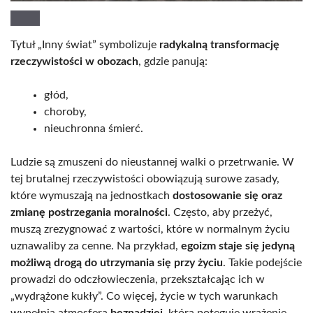
Tytuł „Inny świat” symbolizuje
radykalną transformację
rzeczywistości w obozach
, gdzie panują:
głód,
choroby,
nieuchronna śmierć.
Ludzie są zmuszeni do nieustannej walki o przetrwanie. W
tej brutalnej rzeczywistości obowiązują surowe zasady,
które wymuszają na jednostkach
dostosowanie się oraz
zmianę postrzegania moralności
. Często, aby przeżyć,
muszą zrezygnować z wartości, które w normalnym życiu
uznawaliby za cenne. Na przykład,
egoizm staje się jedyną
możliwą drogą do utrzymania się przy życiu
. Takie podejście
prowadzi do odczłowieczenia, przekształcając ich w
„wydrążone kukły”. Co więcej, życie w tych warunkach
wypełnia atmosfera
beznadziei
, która potęguje wrażenie