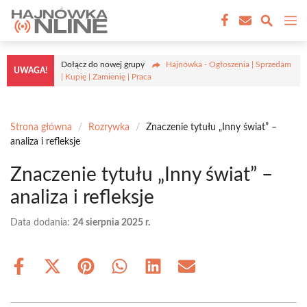
Przejdź
M
do
treści
Dołącz do nowej grupy
Hajnówka - Ogłoszenia | Sprzedam
UWAGA!
| Kupię | Zamienię | Praca
Strona główna
/
Rozrywka
/
Znaczenie tytułu „Inny świat” –
analiza i refleksje
Znaczenie tytułu „Inny świat” –
analiza i refleksje
Data dodania:
24 sierpnia 2025 r.
Share
Share
Share
Share
Share
Share
on
on
on
on
on
on
Facebook
X
Pinterest
WhatsApp
LinkedIn
Email
(Twitter)