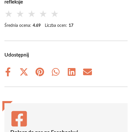
refleksje
★
★
★
★
★
Średnia ocena:
4.69
Liczba ocen:
17
Udostępnij
Share
Share
Share
Share
Share
Share
on
on
on
on
on
on
Facebook
X
Pinterest
WhatsApp
LinkedIn
Email
(Twitter)