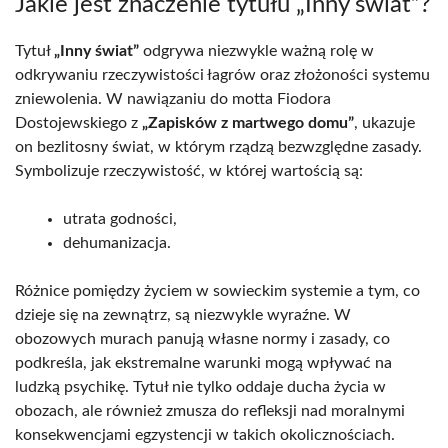
Jakie jest znaczenie tytułu „Inny świat”?
Tytuł
„Inny świat”
odgrywa niezwykle ważną rolę w
odkrywaniu rzeczywistości łagrów oraz złożoności systemu
zniewolenia. W nawiązaniu do motta Fiodora
Dostojewskiego z
„Zapisków z martwego domu”
, ukazuje
on bezlitosny świat, w którym rządzą bezwzględne zasady.
Symbolizuje rzeczywistość, w której wartością są:
utrata godności,
dehumanizacja.
Różnice pomiędzy życiem w sowieckim systemie a tym, co
dzieje się na zewnątrz, są niezwykle wyraźne. W
obozowych murach panują własne normy i zasady, co
podkreśla, jak ekstremalne warunki mogą wpływać na
ludzką psychikę. Tytuł nie tylko oddaje ducha życia w
obozach, ale również zmusza do refleksji nad moralnymi
konsekwencjami egzystencji w takich okolicznościach.