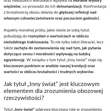
oraz nieludzkich warunkach wpływa na
moralne wybory
więźniów
, co prowadzi do ich
dehumanizacji
. Konfrontacja
z brutalnością obozu skłania do
głębszej refleksji nad
własnym człowieczeństwem oraz poczuciem godności
.
Aspekty moralnej próby, jakie niesie ze sobą tytuł,
pobudzają do
rozmyślań o wartościach w obliczu
nieludzkiego traktowania
. To nie tylko tekst literacki, lecz
także
zachęta do zastanowienia się nad tym, jak pytania
dotyczące sensu i moralności wpływają na ludzką
egzystencję
. W związku z tym tytuł „Inny świat” staje się
kluczowym punktem w analizie naszej kondycji oraz
wartości w obliczu brutalności i trudnych wyborów
.
Jak tytuł „Inny świat” jest kluczowym
elementem dla zrozumienia obozowej
rzeczywistości?
Tytuł
„Inny świat”
odgrywa kluczową rolę w zrozumieniu