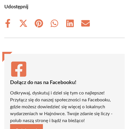
Udostępnij
Share
Share
Share
Share
Share
Share
on
on
on
on
on
on
Facebook
X
Pinterest
WhatsApp
LinkedIn
Email
(Twitter)
Dołącz do nas na Facebooku!
Odkrywaj, dyskutuj i dziel się tym co najlepsze!
Przyłącz się do naszej społeczności na Facebooku,
gdzie możesz dowiedzieć się więcej o lokalnych
wydarzeniach w Hajnówce. Twoje zdanie się liczy -
polub naszą stronę i bądź na bieżąco!