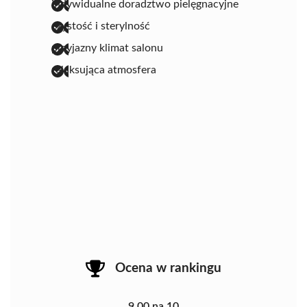
indywidualne doradztwo pielęgnacyjne
czystość i sterylność
przyjazny klimat salonu
relaksująca atmosfera
Ocena w rankingu
9.00 na 10