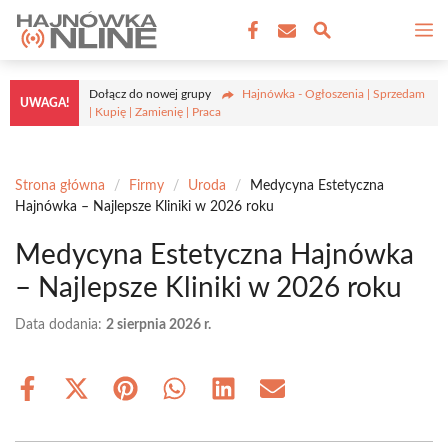
Przejdź
M
do
treści
Dołącz do nowej grupy
Hajnówka - Ogłoszenia | Sprzedam
UWAGA!
| Kupię | Zamienię | Praca
Strona główna
/
Firmy
/
Uroda
/
Medycyna Estetyczna
Hajnówka – Najlepsze Kliniki w 2026 roku
Medycyna Estetyczna Hajnówka
– Najlepsze Kliniki w 2026 roku
Data dodania:
2 sierpnia 2026 r.
Share
Share
Share
Share
Share
Share
on
on
on
on
on
on
Facebook
X
Pinterest
WhatsApp
LinkedIn
Email
(Twitter)