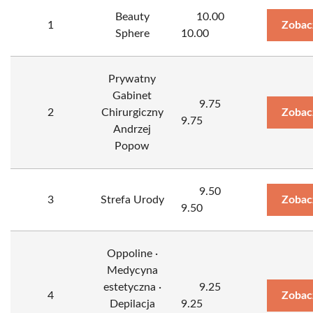
Beauty
10.00
1
Zobac
Sphere
10.00
Prywatny
Gabinet
9.75
2
Chirurgiczny
Zobac
9.75
Andrzej
Popow
9.50
3
Strefa Urody
Zobac
9.50
Oppoline ·
Medycyna
estetyczna ·
9.25
4
Zobac
Depilacja
9.25