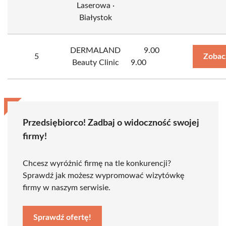
Laserowa ·
Białystok
DERMALAND
9.00
5
Zobac
Beauty Clinic
9.00
Przedsiębiorco! Zadbaj o widoczność swojej
firmy!
Chcesz wyróżnić firmę na tle konkurencji?
Sprawdź jak możesz wypromować wizytówkę
firmy w naszym serwisie.
Sprawdź ofertę!