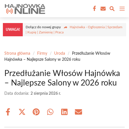
Przejdź
M
do
treści
Dołącz do nowej grupy
Hajnówka - Ogłoszenia | Sprzedam
UWAGA!
| Kupię | Zamienię | Praca
Strona główna
/
Firmy
/
Uroda
/
Przedłużanie Włosów
Hajnówka – Najlepsze Salony w 2026 roku
Przedłużanie Włosów Hajnówka
– Najlepsze Salony w 2026 roku
Data dodania:
2 sierpnia 2026 r.
Share
Share
Share
Share
Share
Share
on
on
on
on
on
on
Facebook
X
Pinterest
WhatsApp
LinkedIn
Email
(Twitter)