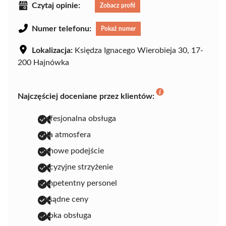
Czytaj opinie:
Zobacz profil
Numer telefonu:
Pokaż numer
Lokalizacja:
Księdza Ignacego Wierobieja 30, 17-
200 Hajnówka
Najczęściej doceniane przez klientów:
profesjonalna obsługa
miła atmosfera
fachowe podejście
precyzyjne strzyżenie
kompetentny personel
rozsądne ceny
szybka obsługa