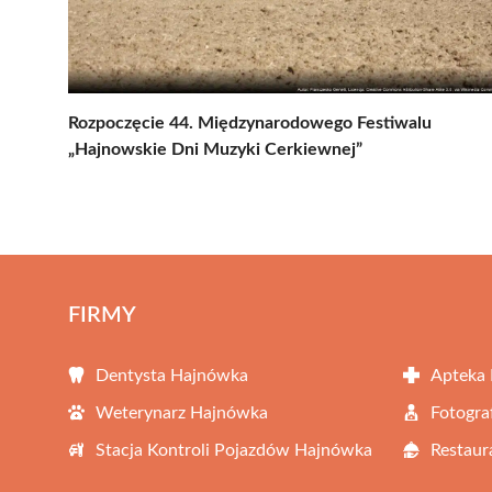
Rozpoczęcie 44. Międzynarodowego Festiwalu
„Hajnowskie Dni Muzyki Cerkiewnej”
FIRMY
Dentysta Hajnówka
Apteka
Weterynarz Hajnówka
Fotogra
Stacja Kontroli Pojazdów Hajnówka
Restaur