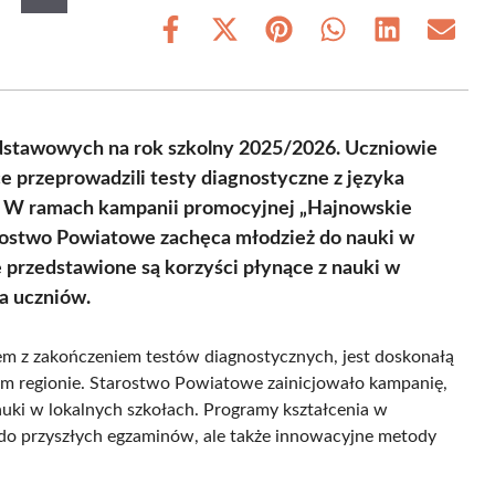
Share
Share
Share
Share
Share
Share
on
on
on
on
on
on
Facebook
X
Pinterest
WhatsApp
LinkedIn
Email
(Twitter)
dstawowych na rok szkolny 2025/2026. Uczniowie
e przeprowadzili testy diagnostyczne z języka
o. W ramach kampanii promocyjnej „Hajnowskie
ostwo Powiatowe zachęca młodzież do nauki w
 przedstawione są korzyści płynące z nauki w
a uczniów.
zem z zakończeniem testów diagnostycznych, jest doskonałą
ym regionie. Starostwo Powiatowe zainicjowało kampanię,
uki w lokalnych szkołach. Programy kształcenia w
 do przyszłych egzaminów, ale także innowacyjne metody