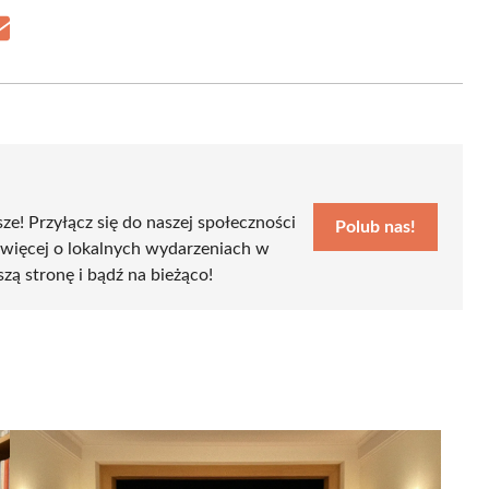
Share
on
Email
sze! Przyłącz się do naszej społeczności
Polub nas!
 więcej o lokalnych wydarzeniach w
szą stronę i bądź na bieżąco!