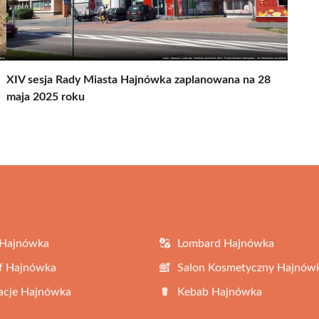
XIV sesja Rady Miasta Hajnówka zaplanowana na 28
maja 2025 roku
 Hajnówka
Lombard Hajnówka
f Hajnówka
Salon Kosmetyczny Hajnów
acje Hajnówka
Kebab Hajnówka