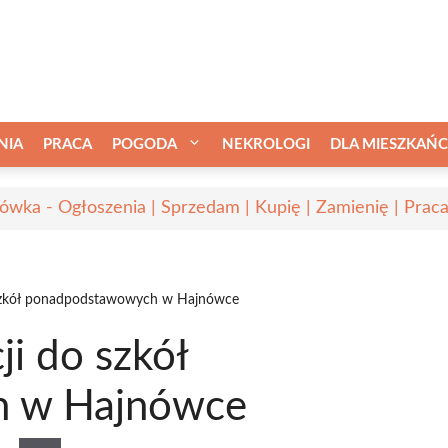
NIA
PRACA
POGODA
NEKROLOGI
DLA MIESZKAŃ
ówka - Ogłoszenia | Sprzedam | Kupię | Zamienię | Prac
 szkół ponadpodstawowych w Hajnówce
ji do szkół
 w Hajnówce