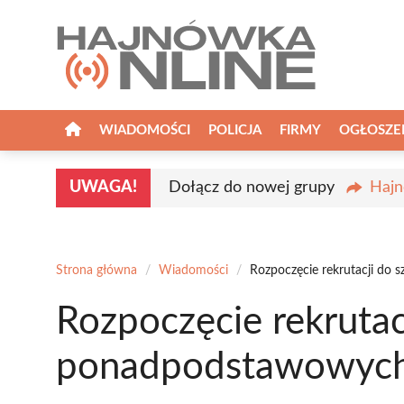
Przejdź
do
treści
WIADOMOŚCI
POLICJA
FIRMY
OGŁOSZE
UWAGA!
Dołącz do nowej grupy
Hajn
Strona główna
/
Wiadomości
/
Rozpoczęcie rekrutacji do
Rozpoczęcie rekrutac
ponadpodstawowych