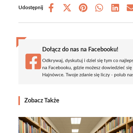
Udostępnij
Share
Share
Share
Share
Share
on
on
on
on
on
Facebook
X
Pinterest
WhatsApp
LinkedIn
(Twitter)
Dołącz do nas na Facebooku!
Odkrywaj, dyskutuj i dziel się tym co najlep
na Facebooku, gdzie możesz dowiedzieć się
Hajnówce. Twoje zdanie się liczy - polub na
Zobacz Także