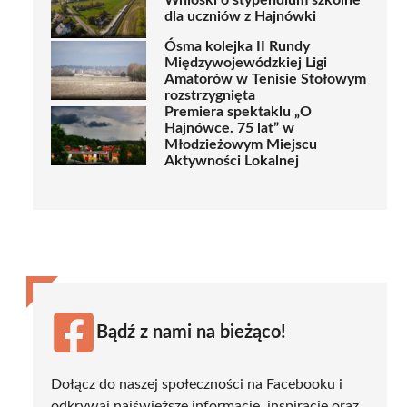
Wnioski o stypendium szkolne
dla uczniów z Hajnówki
Ósma kolejka II Rundy
Międzywojewódzkiej Ligi
Amatorów w Tenisie Stołowym
rozstrzygnięta
Premiera spektaklu „O
Hajnówce. 75 lat” w
Młodzieżowym Miejscu
Aktywności Lokalnej
Bądź z nami na bieżąco!
Dołącz do naszej społeczności na Facebooku i
odkrywaj najświeższe informacje, inspiracje oraz