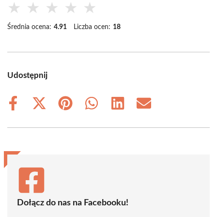
★
★
★
★
★
Średnia ocena:
4.91
Liczba ocen:
18
Udostępnij
Share
Share
Share
Share
Share
Share
on
on
on
on
on
on
Facebook
X
Pinterest
WhatsApp
LinkedIn
Email
(Twitter)
Dołącz do nas na Facebooku!