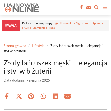
Przejdź
M
do
treści
Dołącz do nowej grupy
Hajnówka - Ogłoszenia | Sprzedam
UWAGA!
| Kupię | Zamienię | Praca
Strona główna
/
Lifestyle
/
Złoty łańcuszek męski – elegancja i
styl w biżuterii
Złoty łańcuszek męski – elegancja
i styl w biżuterii
Data dodania:
7 sierpnia 2025 r.
Share
Share
Share
Share
Share
Share
on
on
on
on
on
on
Facebook
X
Pinterest
WhatsApp
LinkedIn
Email
(Twitter)