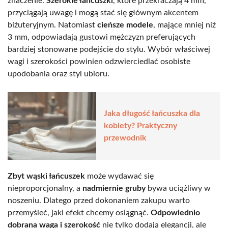
znaczenie.
Szerokie łańcuszki
, które przekraczają 4 mm,
przyciągają uwagę i mogą stać się głównym akcentem
biżuteryjnym. Natomiast
cieńsze modele
, mające mniej niż
3 mm, odpowiadają gustowi mężczyzn preferujących
bardziej stonowane podejście do stylu. Wybór właściwej
wagi i szerokości powinien odzwierciedlać osobiste
upodobania oraz styl ubioru.
Jaka długość łańcuszka dla
kobiety? Praktyczny
przewodnik
Zbyt wąski łańcuszek
może wydawać się
nieproporcjonalny, a
nadmiernie gruby
bywa uciążliwy w
noszeniu. Dlatego przed dokonaniem zakupu warto
przemyśleć, jaki efekt chcemy osiągnąć.
Odpowiednio
dobrana waga i szerokość
nie tylko dodają elegancji, ale