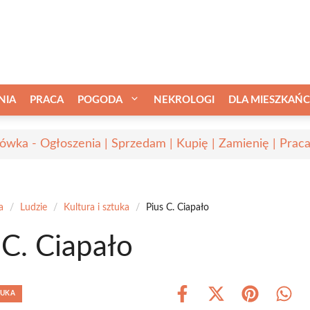
NIA
PRACA
POGODA
NEKROLOGI
DLA MIESZKAŃ
ówka - Ogłoszenia | Sprzedam | Kupię | Zamienię | Prac
a
/
Ludzie
/
Kultura i sztuka
/
Pius C. Ciapało
 C. Ciapało
TUKA
Share
Share
Share
Shar
on
on
on
on