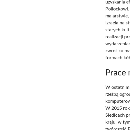
uzyskania e
Pollockowi.
malarstwie,
Izraela na s
starych kul
realizacji p
wydarzeniac
zwrot ku ma
formach kół 
Prace 
W ostatnim 
rzeźbą ogro
komputerowe
W 2015 rok
Siedlcach p
kraju, w ty
twórczość Pi