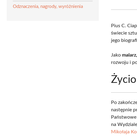
Odznaczenia, nagrody, wyróżnienia
Pius C. Cia
świecie sztu
jego biografi
Jako
malarz
rozwoju i po
Życio
Po zakończe
następnie p
Państwowe L
na Wydzial
Mikołaja Ko