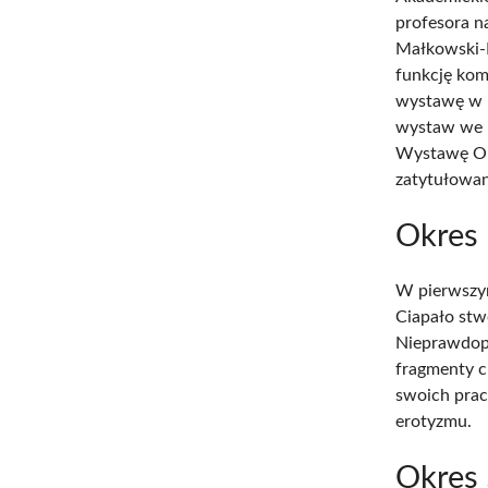
profesora n
Małkowski-M
funkcję kom
wystawę w K
wystaw we F
Wystawę O
zatytułowa
Okres 
W pierwszym
Ciapało st
Nieprawdopo
fragmenty c
swoich prac
erotyzmu.
Okres 