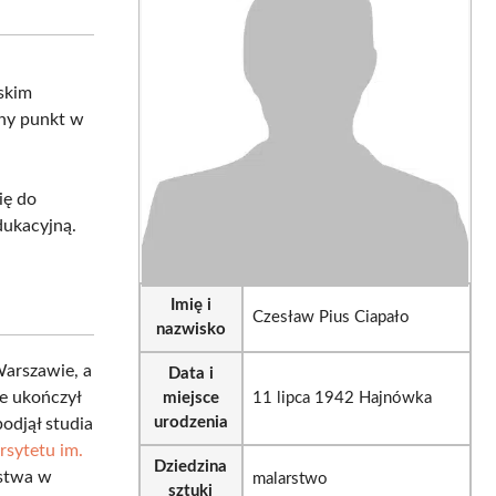
sApp
LinkedIn
Email
lskim
tny punkt w
się do
dukacyjną.
Imię i
Czesław Pius Ciapało
nazwisko
Warszawie, a
Data i
ie ukończył
miejsce
11 lipca 1942 Hajnówka
urodzenia
odjął studia
sytetu im.
Dziedzina
rstwa w
malarstwo
sztuki