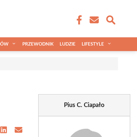
CÓW
PRZEWODNIK
LUDZIE
LIFESTYLE
a
Pius C. Ciapało
e
Share
Share
on
on