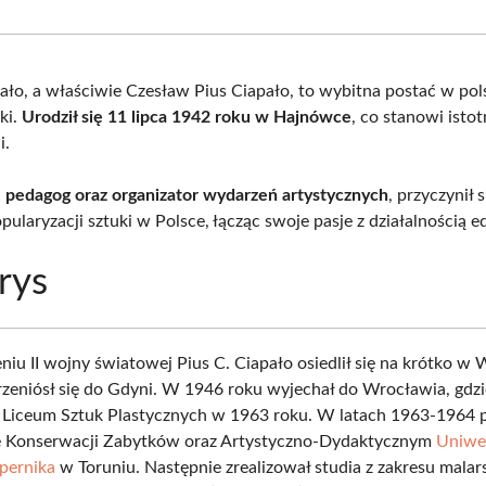
Facebook
X
Pinterest
What
(Twitter)
pało, a właściwie Czesław Pius Ciapało, to wybitna postać w po
ki.
Urodził się 11 lipca 1942 roku w Hajnówce
, co stanowi isto
i.
, pedagog oraz organizator wydarzeń artystycznych
, przyczynił 
pularyzacji sztuki w Polsce, łącząc swoje pasje z działalnością e
rys
niu II wojny światowej Pius C. Ciapało osiedlił się na krótko w 
rzeniósł się do Gdyni. W 1946 roku wyjechał do Wrocławia, gdz
iceum Sztuk Plastycznych w 1963 roku. W latach 1963-1964 p
e Konserwacji Zabytków oraz Artystyczno-Dydaktycznym
Uniwer
pernika
w Toruniu. Następnie zrealizował studia z zakresu mala