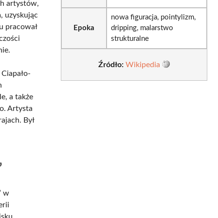
h artystów,
, uzyskując
nowa figuracja, pointylizm,
ku pracował
Epoka
dripping, malarstwo
czości
strukturalne
ie.
Źródło:
Wikipedia
 Ciapało-
h
e, a także
o. Artysta
ajach. Był
”
” w
rii
isku