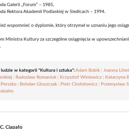
da Galerii „Forum” – 1985,
da Rektora Akademii Podlaskiej w Siedlcach – 1994.
eż wspomnieć o dyplomie, który otrzymał w uznaniu jego osiągn
m Ministra Kultury za szczególne osiągnięcia w upowszechniani
.
 ludzie w kategorii "Kultura i sztuka":
Adam Bobik
|
Joanna Litw
nikiej
|
Radosław Romaniuk
|
Krzysztof Winiewicz
|
Katarzyna 
 Perszko
|
Bohdan Głuszczak
|
Piotr Chołołowicz
|
Przemysław 
alzahn
 C. Ciapało