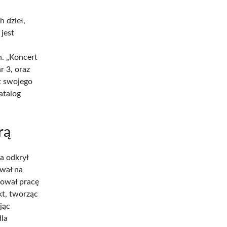
 dzieł,
 jest
n. „Koncert
r 3, oraz
t swojego
atalog
rą
ta odkrył
wał na
kował pracę
kt, tworząc
jąc
dla