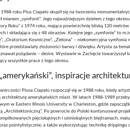
1988 roku Pius Ciapało skupił się na tworzeniu monumentalnych
ił mianem „symfonii”. Jego najważniejszym dziełem z tego okresu
ory Roku” z 1974 roku, mająca powierzchnię bliską 120 metrów
h i składająca się z 48 obrazów. Kolejne jego „symfonie” to m.i
ę”, „Oratorium Kosmiczne”, „Zielona” – niekomercyjna symfonia n
które przedstawiały złożoności barwy i dźwięku. Artysta za tema
znawał pożądanie – desire. Wystawie w Zachęcie towarzyszył k
cy wszystkie prace z tego okresu.
„amerykański”, inspiracje architektu
twórczości Piusa Ciapało rozpoczął się w 1988 roku, kiedy artys
architekturę amerykańskich miast. W latach 1988-1989 przeby
wym w Eastern Illinois University w Charleston, gdzie zapocząt
ą „Architektoniczną”. Po powrocie do Polski kontynuował proje
komplikowanych pięciokątnych i ośmiokątnych blejtramach, malu
oraz pointylistycznie, a także wykorzystując technikę drippingu 