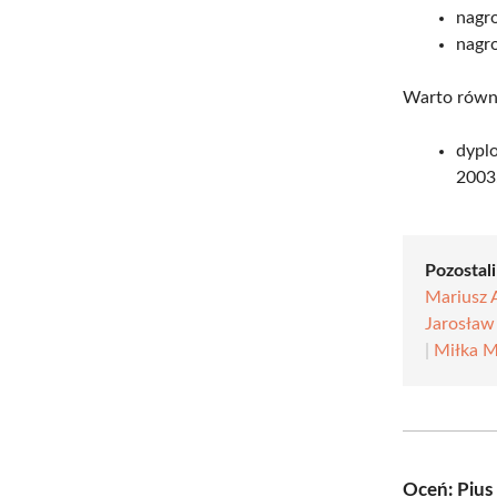
nagro
nagro
Warto równi
dyplo
2003
Pozostali
Mariusz A
Jarosław
|
Miłka M
Oceń: Pius