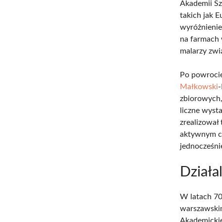
Akademii Sz
takich jak 
wyróżnienie
na farmach 
malarzy zwi
Po powrocie
Małkowski
-
zbiorowych, 
liczne wyst
zrealizował
aktywnym c
jednocześn
Działa
W latach 70
warszawskim
Akademickie