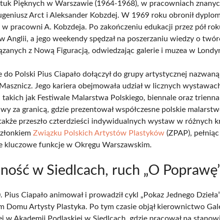
tuk Pięknych w Warszawie (1964-1968), w pracowniach znanyc
Eugeniusz Arct i Aleksander Kobzdej. W 1969 roku obronił dyplom
 w pracowni A. Kobzdeja. Po zakończeniu edukacji przez pół ro
w Anglii, a jego weekendy spędzał na poszerzaniu wiedzy o twór
ązanych z Nową Figuracją, odwiedzając galerie i muzea w Londyn
 do Polski Pius Ciapało dołączył do grupy artystycznej nazwaną
Masznicz. Jego kariera obejmowała udział w licznych wystawac
takich jak Festiwale Malarstwa Polskiego, biennale oraz triennal
awy za granicą, gdzie prezentował współczesne polskie malarstw
 także przeszło czterdzieści indywidualnych wystaw w różnych kr
złonkiem
Związku Polskich Artystów Plastyków
(ZPAP), pełniąc
ie kluczowe funkcje w Okręgu Warszawskim.
lność w Siedlcach, ruch „O Poprawę
. Pius Ciapało animował i prowadził cykl „Pokaz Jednego Dzieła
 Domu Artysty Plastyka. Po tym czasie objął kierownictwo Gale
j w Akademii Podlaskiej w Siedlcach, gdzie pracował na stanow