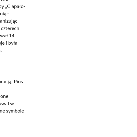
py „Ciapało-
niąc
anizując
 czterech
wał 14.
je i była
.
racją, Pius
żone
zywał w
ane symbole