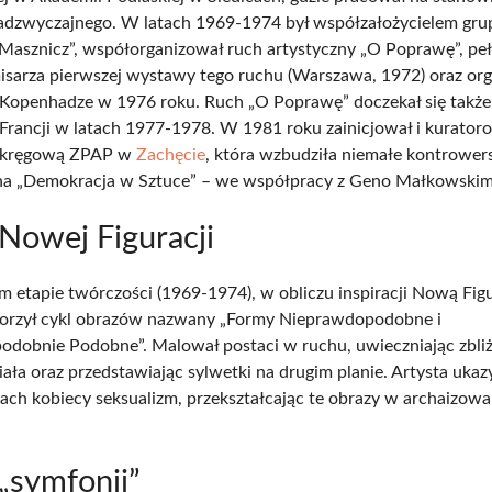
adzwyczajnego. W latach 1969-1974 był współzałożycielem gru
asznicz”, współorganizował ruch artystyczny „O Poprawę”, peł
isarza pierwszej wystawy tego ruchu (Warszawa, 1972) oraz org
openhadze w 1976 roku. Ruch „O Poprawę” doczekał się także
rancji w latach 1977-1978. W 1981 roku zainicjował i kuratoro
kręgową ZPAP w
Zachęcie
, która wzbudziła niemałe kontrowers
na „Demokracja w Sztuce” – we współpracy z Geno Małkowskim
Nowej Figuracji
 etapie twórczości (1969-1974), w obliczu inspiracji Nową Figu
worzył cykl obrazów nazwany „Formy Nieprawdopodobne i
dobnie Podobne”. Malował postaci w ruchu, uwieczniając zbli
iała oraz przedstawiając sylwetki na drugim planie. Artysta uka
ach kobiecy seksualizm, przekształcając te obrazy w archaizow
„symfonii”