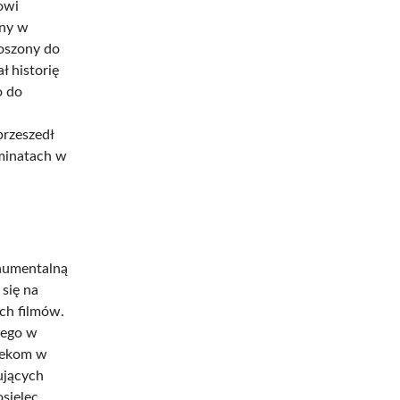
owi
zny w
roszony do
ł historię
o do
przeszedł
aminatach w
onumentalną
się na
ch filmów.
nego w
tekom w
ujących
sielec,