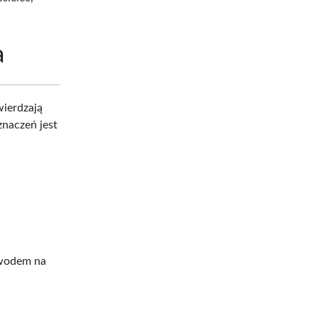
a
wierdzają
znaczeń jest
owodem na