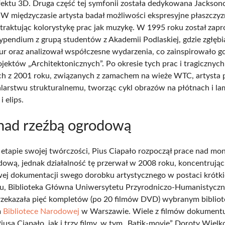
fektu 3D. Druga część tej symfonii została dedykowana Jackson
 W międzyczasie artysta badał możliwości ekspresyjne płaszczy
 traktując kolorystykę prac jak muzykę. W 1995 roku został zap
typendium z grupą studentów z Akademii Podlaskiej, gdzie zgłębia
tur oraz analizował współczesne wydarzenia, co zainspirowało g
rojektów „Architektonicznych”. Po okresie tych prac i tragicznych
h z 2001 roku, związanych z zamachem na wieże WTC, artysta 
larstwu strukturalnemu, tworząc cykl obrazów na płótnach i l
i elips.
nad rzeźbą ogrodową
etapie swojej twórczości, Pius Ciapało rozpoczął prace nad m
dową, jednak działalność tę przerwał w 2008 roku, koncentrując 
j dokumentacji swego dorobku artystycznego w postaci krótki
u, Biblioteka Główna Uniwersytetu Przyrodniczo-Humanistycz
rzekazała pięć kompletów (po 20 filmów DVD) wybranym biblio
m
Bibliotece Narodowej
w Warszawie. Wiele z filmów dokument
usa Ciapało, jak i trzy filmy, w tym „Batik-movie” Doroty Wielko