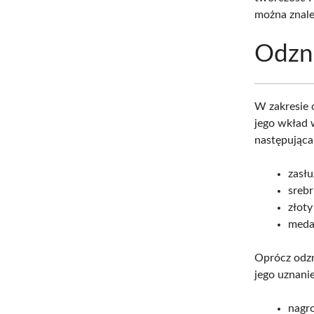
można znale
Odzna
W zakresie 
jego wkład 
następująca
zasłu
srebr
złoty
medal
Oprócz odzn
jego uznani
nagro