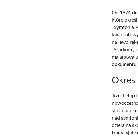
Od 1974 do 
które określ
„Symfonia P
kwadratowyc
na lewą ręk
„Studium”, 
malarstwa u
dokumentują
Okres 
Trzeci etap 
nowoczesną 
stażu nauko
nad symfoni
dzieła na s
tradycyjnie 