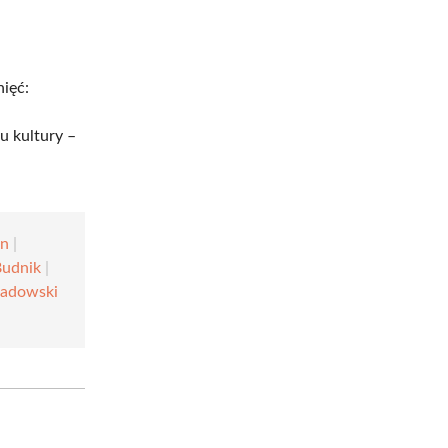
ięć:
u kultury –
in
|
Budnik
|
Sadowski