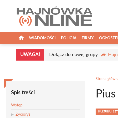
Przejdź
do
treści
WIADOMOŚCI
POLICJA
FIRMY
OGŁOSZE
UWAGA!
Dołącz do nowej grupy
Hajn
Strona główn
Pius
Spis treści
Wstęp
KULTURA I SZ
Życiorys